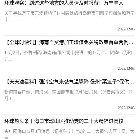
环球观察：到过这些地方的人员请及时报备！万宁寻人
关于寻找万宁市东澳镇桥仔村村牌处旅行岛超市门前早餐摊位和万宁
市...
2022/12/03
【全球时快讯】海南自贸港加工增值免关税政策首单两例扩区业务落地海口国家高新区
12月2日，齐鲁制药(海南)有限公司申报进口的47万个、货值6 7万欧
元...
2022/12/03
【天天速看料】强冷空气来袭气温骤降 儋州“菜篮子”保供充足价格稳定
新海南客户端、南海网、南国都市报12月3日消息（记者梁振文）12
月3...
2022/12/03
环球热头条丨海口市琼山区推动党的二十大精神进高校
央广网海口12月3日消息（记者钟宁）“党的二十大报告内容丰富，大
家...