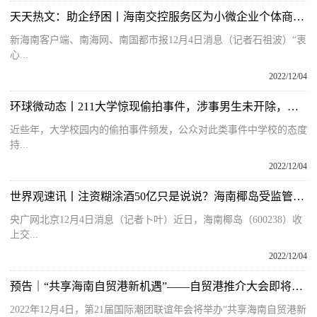
天天热文：助企纾困丨海南交控服务区为小微企业个体商户减免租金166万元
新海南客户端、南海网、南国都市报12月4日消息（记者石祖波）“衷
心...
2022/12/04
环球微动态丨211大学惊现偷拍事件，涉事男生未开除，受害女生喊冤屈
近些年，大学校园内的偷拍事件频发，公众对此类事件中学校的态度
持...
2022/12/04
世界观速讯丨注资糊涂酒50亿只是说说？海南椰岛受监管警示
央广网北京12月4日消息（记者卜叶）近日，海南椰岛（600238）收
上交...
2022/12/04
预告｜“共享海南自贸港新机遇”——自贸港推介大会即将直播
2022年12月4日，第21届国际潮团联谊年会将举办“共享海南自贸港新