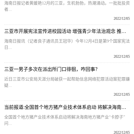
海南日报记者黄媛艳12月的三亚，生机勃勃，热潮涌动。一批批投资
者...
2022/12/05
三亚市开展宪法宣传进校园活动 增强青少年法治观念 推动文明法治校园建设
海南日报讯（记者良子通讯员王冠华）今年12月4日是第9个国家宪法
日...
2022/12/05
三亚一男子多次在派出所门口徘徊，咋回事？
近日三亚市公安局天涯分局破获一起帮助信息网络犯罪活动案犯罪嫌
疑...
2022/12/05
当前报道:全国首个地方猪产业技术体系启动 将解决海南地方猪产业“卡脖子”问题
全国首个地方猪产业技术体系启动将解决海南地方猪产业“卡脖子”
问...
2022/12/05