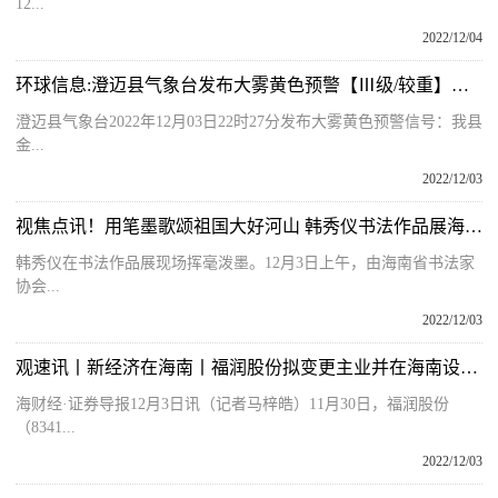
12...
2022/12/04
环球信息:澄迈县气象台发布大雾黄色预警【Ⅲ级/较重】【2022-12-03】
澄迈县气象台2022年12月03日22时27分发布大雾黄色预警信号：我县
金...
2022/12/03
视焦点讯！用笔墨歌颂祖国大好河山 韩秀仪书法作品展海口开展
韩秀仪在书法作品展现场挥毫泼墨。12月3日上午，由海南省书法家
协会...
2022/12/03
观速讯丨新经济在海南丨福润股份拟变更主业并在海南设立分公司
海财经·证券导报12月3日讯（记者马梓皓）11月30日，福润股份
（8341...
2022/12/03