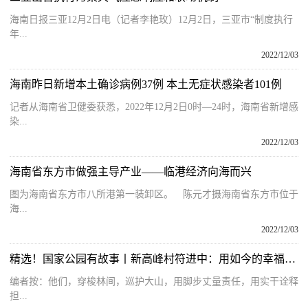
海南日报三亚12月2日电（记者李艳玫）12月2日，三亚市“制度执行
年...
2022/12/03
海南昨日新增本土确诊病例37例 本土无症状感染者101例
记者从海南省卫健委获悉，2022年12月2日0时—24时，海南省新增感
染...
2022/12/03
海南省东方市做强主导产业——临港经济向海而兴
图为海南省东方市八所港第一装卸区。 陈元才摄海南省东方市位于
海...
2022/12/03
精选！国家公园有故事丨新高峰村符进中：用如今的幸福弥补曾经的遗憾
编者按：他们，穿梭林间，巡护大山，用脚步丈量责任，用实干诠释
担...