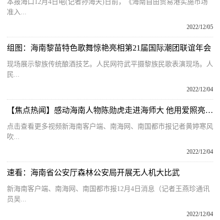
本报海口12月4日电(记者孙海天)日前，《海南自由贸易港实施市场
准入...
2022/12/05
组图：海南黎苗特色歌舞惊艳亮相第21届国际潮团联谊年会
现场展示黎族传统酿酒技艺。人民网符武平摄黎族民歌表演现场。人
民...
2022/12/04
【焦点热闻】感动海南人物陈勋虎走进海师大 他用爱照亮“星星的孩子”令人动容
点击查看更多视频新海南客户端、南海网、南国都市报记者黄婷寒风
吹...
2022/12/04
速看：海南省公安厅森林公安局开展无人机大比武
新海南客户端、南海网、南国都市报12月4日消息（记者王燕珍通讯
员吴...
2022/12/04