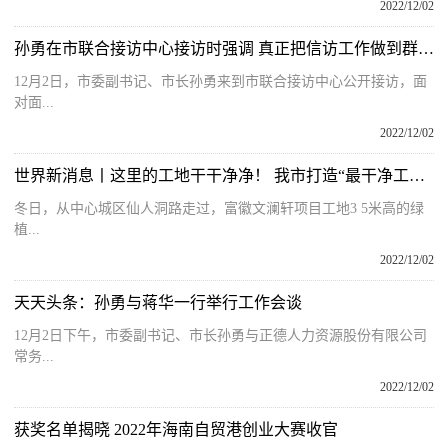
2022/12/02
孙勇在市联合接访中心接访时强调 真正把信访工作做到群众心坎上
12月2日，市委副书记、市长孙勇来到市联合接访中心公开接访，面
对面...
2022/12/02
世界新消息丨这里的工地干干净净！ 我市打造“最干净工地”扮靓城市容颜
冬日，从中心城区仙人洞路走过，富徽文澜轩项目工地3 5米高的绿
植...
2022/12/02
天天头条：孙勇与蒋华一行举行工作会谈
12月2日下午，市委副书记、市长孙勇与正德人力资源股份有限公司
常务...
2022/12/02
获奖名单揭晓 2022年海南自贸港创业大赛收官