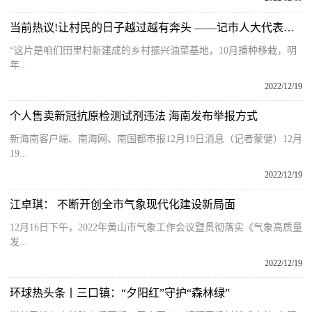
当前热议!让村民的日子越过越有奔头 ——记市人大代表章文静
“这片是咱们田里村新建成的乡村振兴油菜基地，10月播种移栽，明
年...
2022/12/19
个人售卖新冠抗原检测试剂违法 海南发布举报方式
新海南客户端、南海网、南国都市报12月19日消息（记者蒙健）12月
19...
2022/12/19
江卓琪： 不断开创全市气象现代化建设新局面
12月16日下午，2022年黄山市气象工作会议暨贯彻落实《气象高质量
发...
2022/12/19
环球热头条丨三口镇：“夕阳红”守护“森林绿”