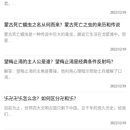
君，...
2022/12/19
蒙古死亡蠕虫之名从何而来？蒙古死亡之虫的来历和传说
蒙古死亡蠕虫是一种传说中巨大的毒虫，据说它生活在戈壁滩中，但
是...
2022/12/19
望梅止渴的主人公是谁？望梅止渴是经典条件反射吗？
解答：望梅止渴的主角是曹操，他利用心理暗示帮助士兵缓解了口
渴，...
2022/12/19
卐卍卍卐怎么念？如何区分卍和卐？
目前为止，世界四大文明古国只剩下中国，五千年的悠久历史，给我
们...
2022/12/19