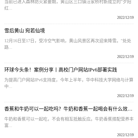
当前已进入森林防火紧要期，黄山区三口镇汪家桥村新成立的“夕阳
红...
2022/12/19
雪后黄山 宛若仙境
12月16日至17日，受冷空气影响，黄山风景区再次迎来降雪。“处处
路...
2022/12/19
环球今头条！案例分享丨高校门户网站IPv6部署实践
为提高门户网站IPv6支持度，今年上半年，华中科技大学网络与计算
中...
2022/12/19
香蕉和牛奶可以一起吃吗？牛奶和香蕉一起喝会有什么效果？
牛奶和香蕉可以一起吃，不会有相互抵触反应。牛奶香蕉搭配营养丰
富...
2022/12/19