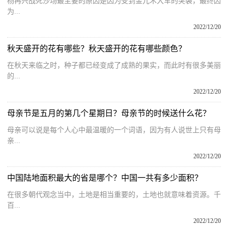
杨再兴战死沙场最主要的原因是因为受到金兀术大军的突袭，最终因
为...
2022/12/20
秋天盛开的花有哪些？秋天盛开的花有哪些颜色？
在秋天来临之时，种子都已经变成了成熟的果实，而此时有很多美丽
的...
2022/12/20
母亲节是五月的第几个星期日？母亲节的时候送什么花？
母亲可以说是每个人心中最温暖的一个词语，因为有人说世上只有母
亲...
2022/12/20
中国陆地面积最大的省是哪个？中国一共有多少面积？
在很多朝代观念当中，土地是相当重要的，土地也就意味着资源。千
百...
2022/12/20