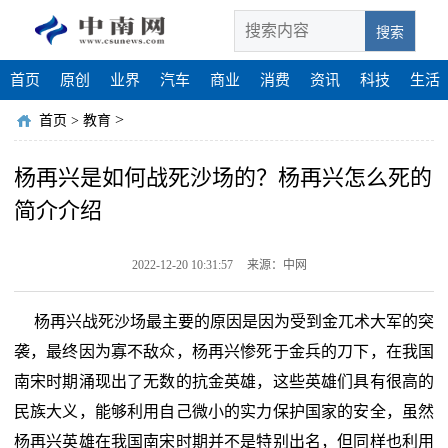
搜索
首页
原创
业界
汽车
商业
消费
资讯
科技
生活
>
首页
>
教育
杨再兴是如何战死沙场的？杨再兴怎么死的
简介介绍
2022-12-20 10:31:57
来源：中网
杨再兴战死沙场最主要的原因是因为受到金兀术大军的突
袭，最终因为寡不敌众，杨再兴惨死于金兵的刀下，在我国
南宋时期涌现出了无数的抗金英雄，这些英雄们具有很高的
民族大义，能够利用自己微小的实力保护国家的安全，虽然
杨再兴英雄在我国南宋时期并不是特别出名，但同样也利用