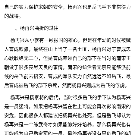
自己的实力保护宋朝的安全，杨再兴也是岳飞手下非常得力
的战将。
一、杨再兴曲折的过往
杨再兴从小就有一颗报国的雄心，但是在年幼的时候被贼
人曹成欺骗，最终在山上当了一名土匪，杨再兴对于曹成忠
心耿耿绝无二心，但是曹成率领自己的部下在当时的南宋王
朝做了很多丧尽天良的事情，南宋的统治者无奈只能够派前
线的岳飞前去招安，曹成的军队实力自然远远不如岳飞，最
后曹成被岳飞的部下杀死，然而杨再兴则成为岳飞的俘虏。
杨再兴是杨家将的后代，当时很多岳飞的手下认为杨再兴
是一员猛将，如果把杨再兴留在世上可能会再次影响南宋的
安危，因此很多人都建议把杨再兴也处死，但是岳飞却认为
杨再兴是一个练武奇才如果能够好好培养，那么杨再兴也有
可能成为自己岳家军的一员，最终杨再兴没有辜负岳飞的期