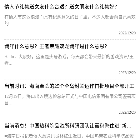
情人节礼物送女友什么合适？送女朋友什么礼物好？
在情人节这么浪漫而具有纪念意义的日子里，不少人都会向自己喜欢
的...
2022/12/20
羁绊什么意思？王者荣耀双龙羁绊是什么意思？
Hello，大家好，这里是头号游戏，每天都会带来最新的游戏资讯!王
者...
2022/12/20
当前时讯：海南牵头的25个全岛封关运作首批项目全部开工
12月19日，海口出入境边检总站正式与中国电信集团有限公司签署项
目...
2022/12/20
当前消息！中国热科院品资所科研团队让嘉积鸭住进“新套间”
■海南日报记者傅人意通讯员林红生近日，中国热带农业科学院品资