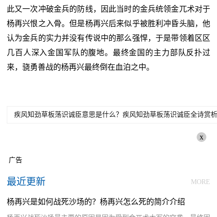
此又一次冲破金兵的防线，因此当时的金兵统领金兀术对于
杨再兴恨之入骨。但是杨再兴后来似乎被胜利冲昏头脑，他
认为金兵的实力并没有传说中的那么强悍，于是带领着区区
几百人深入金国军队的腹地。最终金国的主力部队反扑过
来，骁勇善战的杨再兴最终倒在血泊之中。
疾风知劲草板荡识诚臣意思是什么？疾风知劲草板荡识诚臣全诗赏
x
广告
最近更新
MORE
杨再兴是如何战死沙场的？杨再兴怎么死的简介介绍