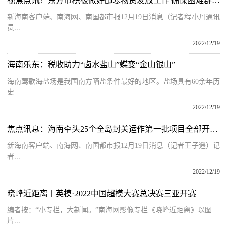
视焦点讯！东方市积极做好御寒物资发放工作 确保困难群众温暖过冬
新海南客户端、南海网、南国都市报12月19日消息（记者程小丹通讯
员...
2022/12/19
海南乐东：税收助力“卤水盐山”蝶变“金山银山”
海南莺歌海盐场是我国南方晒盐条件最好的地区。盐场具有60余年历
史...
2022/12/19
焦点讯息：海南牵头25个全岛封关运作第一批项目全部开工 总投资约117亿元
新海南客户端、南海网、南国都市报12月19日消息（记者王子遥）记
者...
2022/12/19
晓峰近距离丨英模·2022中国超模大赛总决赛三亚开赛
编者按：“小专栏，大新闻。”南海网影像专栏《晓峰近距离》以图
片...