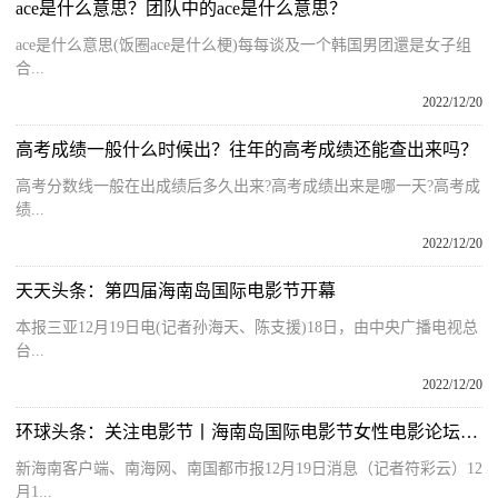
ace是什么意思？团队中的ace是什么意思？
ace是什么意思(饭圈ace是什么梗)每每谈及一个韩国男团還是女子组
合...
2022/12/20
高考成绩一般什么时候出？往年的高考成绩还能查出来吗？
高考分数线一般在出成绩后多久出来?高考成绩出来是哪一天?高考成
绩...
2022/12/20
天天头条：第四届海南岛国际电影节开幕
本报三亚12月19日电(记者孙海天、陈支援)18日，由中央广播电视总
台...
2022/12/20
环球头条：关注电影节丨海南岛国际电影节女性电影论坛：聚焦“她题材”“她时代”“她力量”
新海南客户端、南海网、南国都市报12月19日消息（记者符彩云）12
月1...