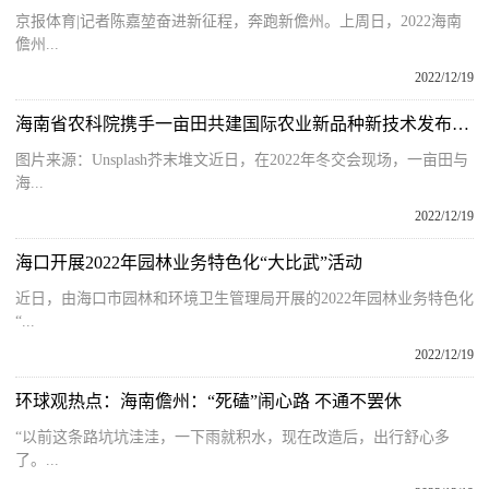
京报体育|记者陈嘉堃奋进新征程，奔跑新儋州。上周日，2022海南
儋州...
2022/12/19
海南省农科院携手一亩田共建国际农业新品种新技术发布平台
图片来源：Unsplash芥末堆文近日，在2022年冬交会现场，一亩田与
海...
2022/12/19
海口开展2022年园林业务特色化“大比武”活动
近日，由海口市园林和环境卫生管理局开展的2022年园林业务特色化
“...
2022/12/19
环球观热点：海南儋州：“死磕”闹心路 不通不罢休
“以前这条路坑坑洼洼，一下雨就积水，现在改造后，出行舒心多
了。...