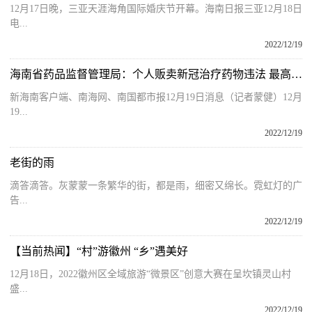
12月17日晚，三亚天涯海角国际婚庆节开幕。海南日报三亚12月18日
电...
2022/12/19
海南省药品监督管理局：个人贩卖新冠治疗药物违法 最高处货值金额30倍罚款
新海南客户端、南海网、南国都市报12月19日消息（记者蒙健）12月
19...
2022/12/19
老街的雨
滴答滴答。灰蒙蒙一条繁华的街，都是雨，细密又绵长。霓虹灯的广
告...
2022/12/19
【当前热闻】“村”游徽州 “乡”遇美好
12月18日，2022徽州区全域旅游“微景区”创意大赛在呈坎镇灵山村
盛...
2022/12/19