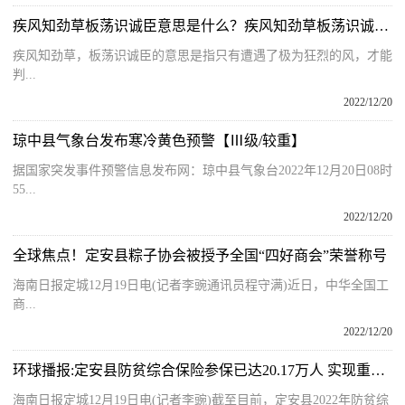
疾风知劲草板荡识诚臣意思是什么？疾风知劲草板荡识诚臣全诗赏析
疾风知劲草，板荡识诚臣的意思是指只有遭遇了极为狂烈的风，才能
判...
2022/12/20
琼中县气象台发布寒冷黄色预警【Ⅲ级/较重】
据国家突发事件预警信息发布网：琼中县气象台2022年12月20日08时
55...
2022/12/20
全球焦点！定安县粽子协会被授予全国“四好商会”荣誉称号
海南日报定城12月19日电(记者李豌通讯员程守满)近日，中华全国工
商...
2022/12/20
环球播报:定安县防贫综合保险参保已达20.17万人 实现重点人群全覆盖
海南日报定城12月19日电(记者李豌)截至目前，定安县2022年防贫综