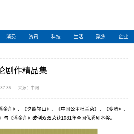
消费
资讯
科技
生活
聚焦
企业
伦剧作精品集
:37:35
来源：中网
潘金莲》、《夕照祁山》、《中国公主杜兰朵》、《变脸》、
大》与《潘金莲》破例双双荣获1981年全国优秀剧本奖。