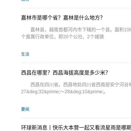
嘉林市是哪个省？嘉林是什么地方？
嘉林县，越南首都河内市下辖的一个县。面积108 44
个直属行政单位，即20个公社、2个城镇
生活
西昌在哪里？西昌海拔高度是多少米？
西昌在四川省。西昌地处四川省西南部安宁河谷地区，东经10
27&deg;32&prime;～28&deg;10&prime;。
要闻
环球新消息丨快乐大本营一起又看流星雨是哪期