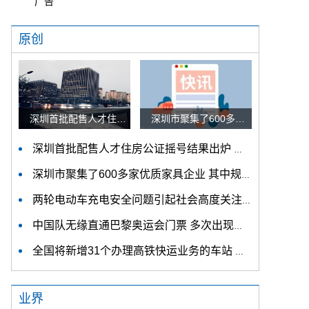
广告
原创
深圳首批配售人才住房公证摇号结果出炉 认购家庭将于12月9日起选房
深圳市聚集了600多家优质家具企业 其中规模以上企业占比90%
深圳首批配售人才住房公证摇号结果出炉 认购家庭将于12月9日起选房
深圳市聚集了600多家优质家具企业 其中规模以上企业占比90%
两轮电动车充电安全问题引起社会高度关注 多措并举强化充电安全监管
中国队无缘直通巴黎奥运会门票 多次出现失误平衡木唐茜靖、罗蕊掉木
全国将新增31个办理高铁快运业务的车站 高铁快运车站将达280个
业界