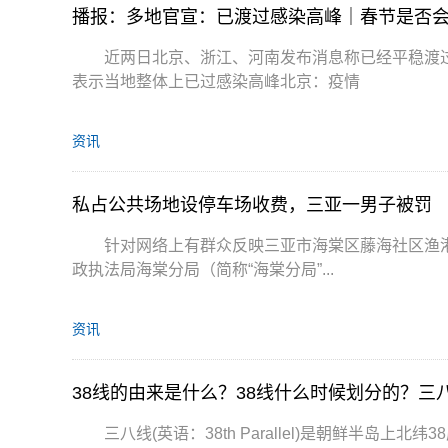
播报：多地官宣：已渡过感染高峰｜春节是否
近两日北京、浙江、河南发布消息称已经平稳渡
表示当地整体上已过感染高峰北京：疫情
资讯
私占公共场地设停车场收费，三亚一男子被罚
针对网络上有群众反映三亚市海棠区藤海社区渔
政执法局海棠分局（简称“海棠分局”...
资讯
38线的由来是什么？38线什么时候划分的？三
三八线(英语：38th Parallel)是朝鲜半