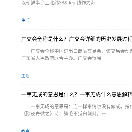
以朝鲜半岛上北纬38&deg;线作为苏
生活
广交会全称是什么？广交会详细的历史发展过
广交会全称中国进出口商品交易会，该交易会创办
广东省人民政府联合主办。广交会贸易
生活
一事无成的意思是什么？一事无成什么意思解
一事无成的意思是：连一样事情也没有做成。指
《除夜寄微之》诗：鬓毛不觉白毵毵，一
教育