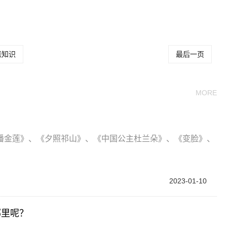
明伦有什么代表作
魏明伦简介及代表作
魏明伦剧作精品集
涨知识
最后一页
MORE
潘金莲》、《夕照祁山》、《中国公主杜兰朵》、《变脸》、
2023-01-10
哪里呢？