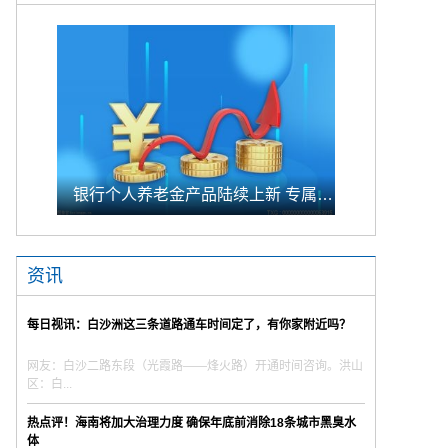
银行个人养老金产品陆续上新 专属储蓄期限偏1年至5年的中长期
资讯
每日视讯：白沙洲这三条道路通车时间定了，有你家附近吗？
网友：白沙二路东段（光霞路——烽火路）开通时间咨询。洪山
区：白...
热点评！海南将加大治理力度 确保年底前消除18条城市黑臭水
体