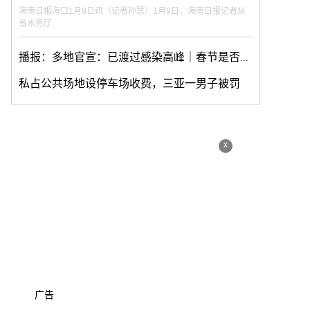
海南日报海口1月9日讯（记者孙慧）1月9日，海南日报记者从
省水务厅...
播报：多地官宣：已渡过感染高峰｜春节是否会导致大规模传播？
私占公共场地设停车场收费，三亚一男子被罚
x
广告