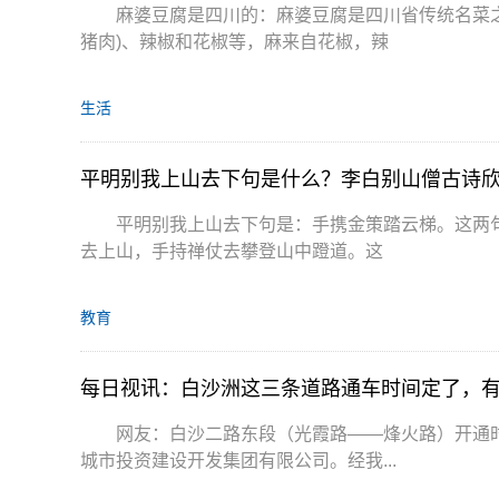
麻婆豆腐是四川的：麻婆豆腐是四川省传统名菜
猪肉)、辣椒和花椒等，麻来自花椒，辣
生活
平明别我上山去下句是什么？李白别山僧古诗
平明别我上山去下句是：手携金策踏云梯。这两
去上山，手持禅仗去攀登山中蹬道。这
教育
每日视讯：白沙洲这三条道路通车时间定了，
网友：白沙二路东段（光霞路——烽火路）开通
城市投资建设开发集团有限公司。经我...