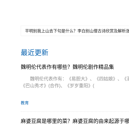
关键词：
魏明伦代表作有哪些
魏明伦个人简介
魏
平明别我上山去下句是什么？李白别山僧古诗欣赏及解析
最近更新
魏明伦代表作有哪些？魏明伦剧作精品集
魏明伦代表作有：《易胆大》、《四姑娘》、《
《巴山秀才》(合作)、《岁岁重阳》(
教育
麻婆豆腐是哪里的菜？麻婆豆腐的由来起源于