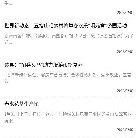
手...
2023/02/02
世界新动态：五指山毛纳村将举办欢乐“闹元宵”游园活动
新海南客户端、南海网、南国都市报2月2日消息（记者石祖波）为了
迎...
2023/02/02
黟县：“招兵买马”助力旅游市场复苏
“招聘新媒体运营、客房前台接待：要求性格开朗、爱岗敬业，五官
端...
2023/02/02
春来花茶生产忙
1月31日上午，在位于歙县王村镇横关村电商产业园的黄山映翠茶业
有限...
2023/02/02