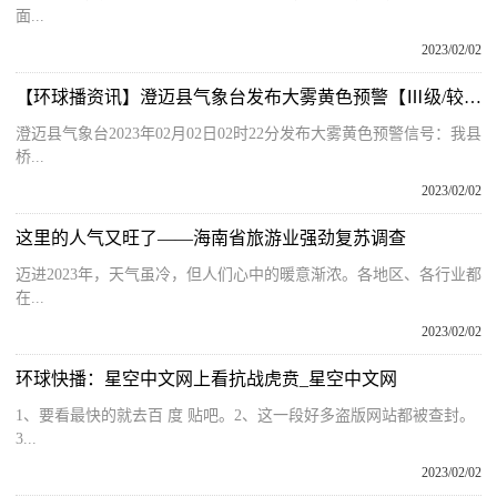
面...
2023/02/02
【环球播资讯】澄迈县气象台发布大雾黄色预警【Ⅲ级/较重】【2023-02-02】
澄迈县气象台2023年02月02日02时22分发布大雾黄色预警信号：我县
桥...
2023/02/02
这里的人气又旺了——海南省旅游业强劲复苏调查
迈进2023年，天气虽冷，但人们心中的暖意渐浓。各地区、各行业都
在...
2023/02/02
环球快播：星空中文网上看抗战虎贲_星空中文网
1、要看最快的就去百 度 贴吧。2、这一段好多盗版网站都被查封。
3...
2023/02/02