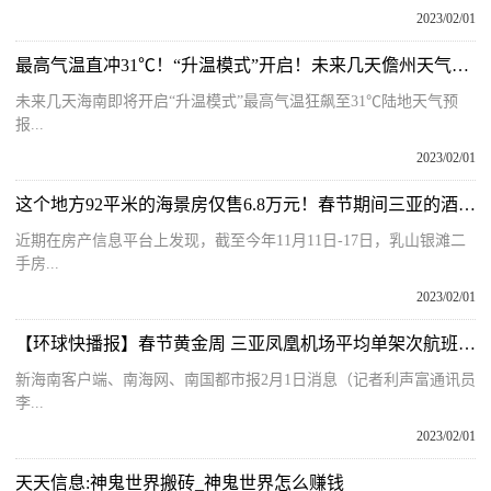
2023/02/01
最高气温直冲31℃！“升温模式”开启！未来几天儋州天气预报
未来几天海南即将开启“升温模式”最高气温狂飙至31℃陆地天气预
报...
2023/02/01
这个地方92平米的海景房仅售6.8万元！春节期间三亚的酒店20万一晚、民宿12万一个月，差距咋这么大？
近期在房产信息平台上发现，截至今年11月11日-17日，乳山银滩二
手房...
2023/02/01
【环球快播报】春节黄金周 三亚凤凰机场平均单架次航班载客数位居全国千万级机场首位
新海南客户端、南海网、南国都市报2月1日消息（记者利声富通讯员
李...
2023/02/01
天天信息:神鬼世界搬砖_神鬼世界怎么赚钱