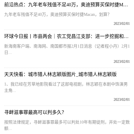
前沿热点：九年老车残值不足40万，奥迪预算买保时捷Macan，划算？
九年老车残值不足40万，奥迪预算买保时捷Macan，划算？
2023/02/01
环球今日报丨市县两会｜农工党昌江支部：进一步挖掘和开发沙渔塘社区旅游资源
新海南客户端、南海网、南国都市报2月1日消息（记者程小丹）2月1
日...
2023/02/01
天天快看：城市猎人林志颖版图片_城市猎人林志颖版
1、我已经在芳草地影院看过了这部电视剧，林志颖在本剧中饰演男
主角...
2023/02/01
寻衅滋事罪最高可以判多久？
按照法律规定，寻衅滋事罪最多可以判处10年有期徒刑，并处一定数
额...