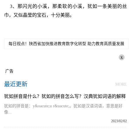
3、那闪光的小溪，那柔软的小溪，犹如一条美丽的丝
巾，又似晶莹的宝石，十分美丽。
每日视点！陕西省加快推进教育数字化转型 助力教育高质量发展
x
广告
最近更新
MORE
犹如拼音是什么？犹如的拼音怎么写？汉典犹如词语的解释
犹如的拼音是：y&oacute;u r&uacute;。犹如是汉语词语，意思是好
像...
2023/02/02