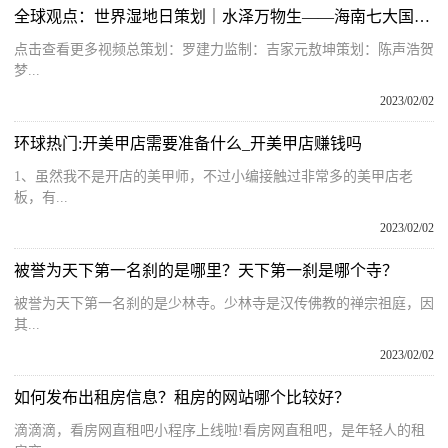
全球观点：世界湿地日策划｜水泽万物生——海南七大国家级湿地公园纵览
点击查看更多视频总策划：罗建力监制：吉家元敖坤策划：陈声浩贺
梦...
2023/02/02
环球热门:开美甲店需要准备什么_开美甲店赚钱吗
1、虽然我不是开店的美甲师，不过小编接触过非常多的美甲店老
板，有...
2023/02/02
被誉为天下第一名刹的是哪里？天下第一刹是哪个寺？
被誉为天下第一名刹的是少林寺。少林寺是汉传佛教的禅宗祖庭，因
其...
2023/02/02
如何发布出租房信息？租房的网站哪个比较好？
滴滴滴，看房网直租吧小程序上线啦!看房网直租吧，是年轻人的租