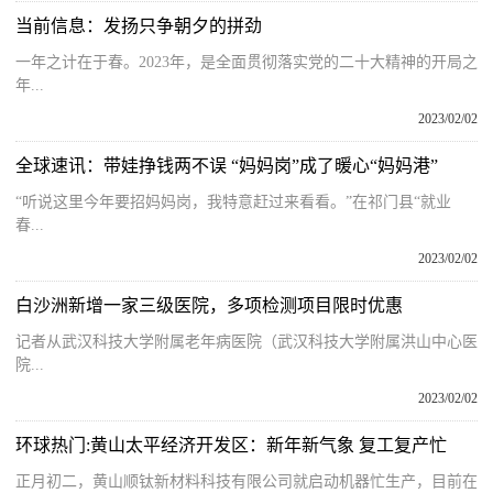
当前信息：发扬只争朝夕的拼劲
一年之计在于春。2023年，是全面贯彻落实党的二十大精神的开局之
年...
2023/02/02
全球速讯：带娃挣钱两不误 “妈妈岗”成了暖心“妈妈港”
“听说这里今年要招妈妈岗，我特意赶过来看看。”在祁门县“就业
春...
2023/02/02
白沙洲新增一家三级医院，多项检测项目限时优惠
记者从武汉科技大学附属老年病医院（武汉科技大学附属洪山中心医
院...
2023/02/02
环球热门:黄山太平经济开发区：新年新气象 复工复产忙
正月初二，黄山顺钛新材料科技有限公司就启动机器忙生产，目前在