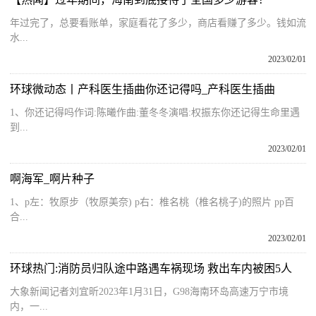
年过完了，总要看账单，家庭看花了多少，商店看赚了多少。钱如流
水...
2023/02/01
环球微动态丨产科医生插曲你还记得吗_产科医生插曲
1、你还记得吗作词:陈曦作曲:董冬冬演唱:权振东你还记得生命里遇
到...
2023/02/01
啊海军_啊片种子
1、p左：牧原步（牧原美奈) p右：椎名桃（椎名桃子)的照片 pp百
合...
2023/02/01
环球热门:消防员归队途中路遇车祸现场 救出车内被困5人
大象新闻记者刘宜昕2023年1月31日，G98海南环岛高速万宁市境
内，一...