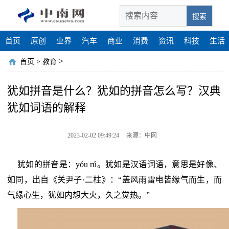
搜索
首页
原创
业界
汽车
商业
消费
资讯
科技
生活
>
首页
>
教育
犹如拼音是什么？犹如的拼音怎么写？汉典
犹如词语的解释
2023-02-02 09:49:24
来源：中网
犹如的拼音是：yóu rú。犹如是汉语词语，意思是好像、
如同，出自《关尹子·二柱》：“盖风雨雷电皆缘气而生，而
气缘心生，犹如内想大火，久之觉热。”