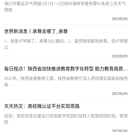
海口市春运天气预报2月1日～2日琼州海峡早晚有雾01未来三天天气
预报...
2023/02/01
世界新消息丨承尊去哪了_承尊
1、我爱卢琴输了，承尊2比1赢的。2、虽然我很鄙视承尊，但卢琴更
让...
2023/02/01
每日视点！陕西省加快推进教育数字化转型 助力教育高质量发展
2022年，陕西省委教育工委、陕西省教育厅深入贯彻落实国家和陕西
省...
2023/02/01
天天热文：高校微认证平台实现思路
目前，高校信息化建设已经由数字校园阶段转入智慧校园阶段。智慧
校...
2023/02/01