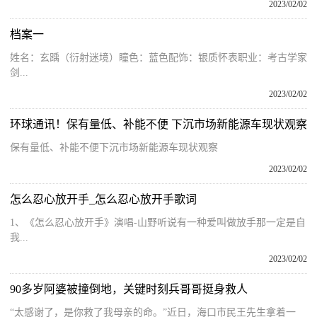
2023/02/02
档案一
姓名：玄踽（衍射迷境）瞳色：蓝色配饰：银质怀表职业：考古学家
剑...
2023/02/02
环球通讯！保有量低、补能不便 下沉市场新能源车现状观察
保有量低、补能不便下沉市场新能源车现状观察
2023/02/02
怎么忍心放开手_怎么忍心放开手歌词
1、《怎么忍心放开手》演唱-山野听说有一种爱叫做放手那一定是自
我...
2023/02/02
90多岁阿婆被撞倒地，关键时刻兵哥哥挺身救人
“太感谢了，是你救了我母亲的命。”近日，海口市民王先生拿着一