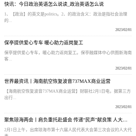
快讯：今日政治英语怎么说读_政治英语怎么说
1、【政治】的英文是politics。2、的政治含义：政治是指社会治理
的...
2023/02/01
保亭提供爱心专车 暖心助力返岗复工
保亭提供爱心专车，暖心助力返岗复工。保亭融媒体中心供图新海南
客...
2023/02/01
世界最资讯丨海南航空恢复波音737MAX商业运营
【海南航空恢复波音737MAX商业运营】财联社2月1日电，据第三方
出行...
2023/02/01
聚焦琼海两会丨肩负重托赴盛会 传递“民声”献良策 人大代表陆续向大会报到
2月1日上午，出席琼海市第十六届人民代表大会第三次会议的人大代