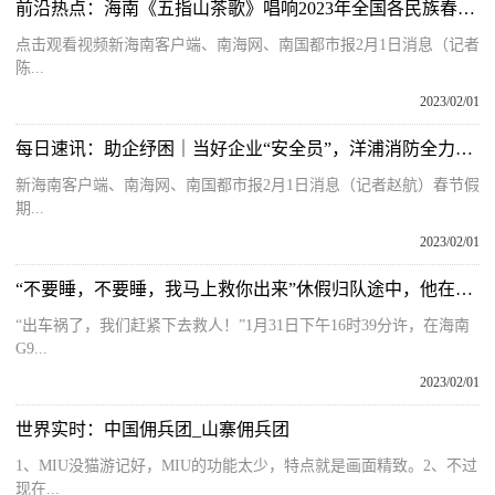
前沿热点：海南《五指山茶歌》唱响2023年全国各民族春晚舞台
点击观看视频新海南客户端、南海网、南国都市报2月1日消息（记者
陈...
2023/02/01
每日速讯：助企纾困｜当好企业“安全员”，洋浦消防全力护航重大项目投产
新海南客户端、南海网、南国都市报2月1日消息（记者赵航）春节假
期...
2023/02/01
“不要睡，不要睡，我马上救你出来”休假归队途中，他在海南高速路上救了5个人！
“出车祸了，我们赶紧下去救人！”1月31日下午16时39分许，在海南
G9...
2023/02/01
世界实时：中国佣兵团_山寨佣兵团
1、MIU没猫游记好，MIU的功能太少，特点就是画面精致。2、不过
现在...