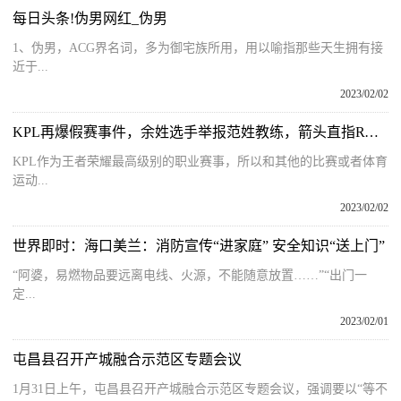
每日头条!伪男网红_伪男
1、伪男，ACG界名词，多为御宅族所用，用以喻指那些天生拥有接
近于...
2023/02/02
KPL再爆假赛事件，余姓选手举报范姓教练，箭头直指RW侠俱乐部
KPL作为王者荣耀最高级别的职业赛事，所以和其他的比赛或者体育
运动...
2023/02/02
世界即时：海口美兰：消防宣传“进家庭” 安全知识“送上门”
“阿婆，易燃物品要远离电线、火源，不能随意放置……”“出门一
定...
2023/02/01
屯昌县召开产城融合示范区专题会议
1月31日上午，屯昌县召开产城融合示范区专题会议，强调要以“等不