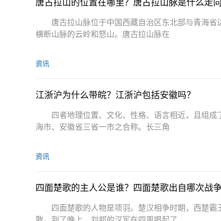
唐古拉山的位置在哪里？唐古拉山脉是什么走
唐古拉山脉位于中国西藏自治区东北部与青海省边
横断山脉的云岭和怒山。唐古拉山脉在
资讯
江浙沪为什么带皖？江浙沪包括安徽吗？
四者地理位置、文化、性格、语言相近，且组成
海市、安徽省三省一市之合称。长三角
资讯
四面楚歌的主人公是谁？四面楚歌出自哪次战
四面楚歌的人物是项羽。楚汉相争时期，西楚霸
散。到了晚上，刘邦的汉军在四周唱起了