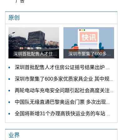
广告
原创
深圳首批配售人才住房公证摇号结果出炉 认购家庭将于12月9日起选房
深圳市聚集了600多家优质家具企业 其中规模以上企业占比90%
深圳首批配售人才住房公证摇号结果出炉 认购家庭将于12月9日起选房
深圳市聚集了600多家优质家具企业 其中规模以上企业占比90%
两轮电动车充电安全问题引起社会高度关注 多措并举强化充电安全监管
中国队无缘直通巴黎奥运会门票 多次出现失误平衡木唐茜靖、罗蕊掉木
全国将新增31个办理高铁快运业务的车站 高铁快运车站将达280个
业界