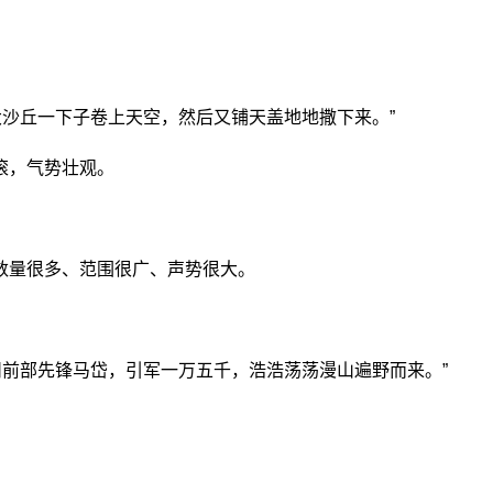
大沙丘一下子卷上天空，然后又铺天盖地地撒下来。”
滚，气势壮观。
数量很多、范围很广、声势很大。
州前部先锋马岱，引军一万五千，浩浩荡荡漫山遍野而来。”
天卷地意思简述
有没有漫天卷地这个成语
漫天卷地类似的词语