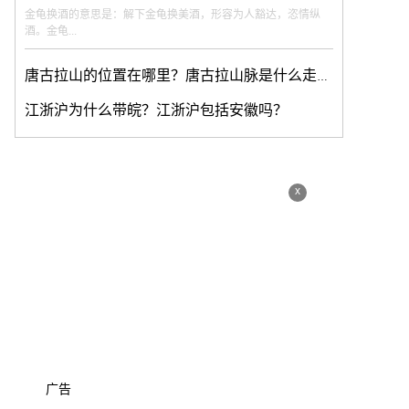
金龟换酒的意思是：解下金龟换美酒，形容为人豁达，恣情纵
酒。金龟...
唐古拉山的位置在哪里？唐古拉山脉是什么走向？
江浙沪为什么带皖？江浙沪包括安徽吗？
x
广告