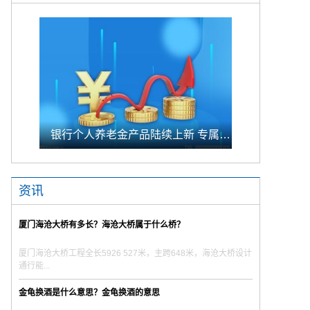
银行个人养老金产品陆续上新 专属储蓄期限偏1年至5年的中长期
资讯
厦门海沧大桥有多长？海沧大桥属于什么桥？
厦门海沧大桥工程全长5926 527米，主跨648米，海沧大桥设计
通行能...
金龟换酒是什么意思？金龟换酒的意思