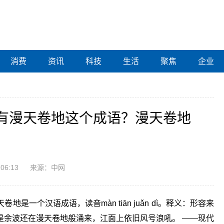
消费
资讯
科技
生活
聚焦
企业
有漫天卷地这个成语？漫天卷地
:06:13
来源：中网
一个汉语成语，读音màn tiān juǎn dì。释义：形容来
是余波还在漫天卷地般涌来，江面上依旧风号浪吼。 ——现代