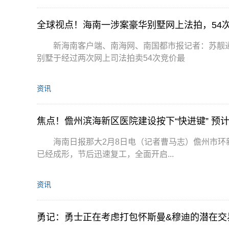
全球视点！海南一涉案豪华别墅网上法拍，54次
新海南客户端、南海网、南国都市报记者：苏靓
别墅于经过两次网上司法拍卖54次竞价最
资讯
焦点！儋州滨海新区医院建设按下“快进键” 预计
海南日报那大2月8日电（记者曹马志）儋州市环
已经成形，节后迅速复工，全面开启...
资讯
勇记：勇士正在考虑打包怀斯曼&穆迪的潜在交