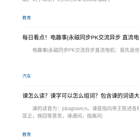
教育
每日看点！电趣事|永磁同步PK交流异步 直流
电趣事|永磁同步PK交流异步直流电机：我先逝
汽车
谏怎么读？谏字可以怎么组词？包含谏的词语
谏的读音为：ji&agrave;n。谏是指向帝王
匡正，挽回等意思，谏通间，指离间;
教育