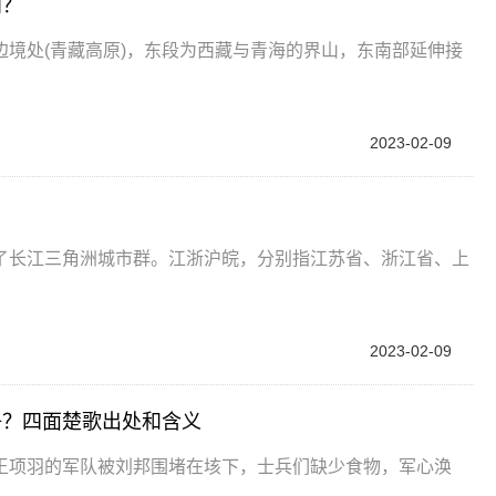
向？
境处(青藏高原)，东段为西藏与青海的界山，东南部延伸接
2023-02-09
了长江三角洲城市群。江浙沪皖，分别指江苏省、浙江省、上
2023-02-09
争？四面楚歌出处和含义
王项羽的军队被刘邦围堵在垓下，士兵们缺少食物，军心涣