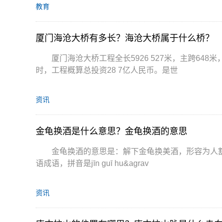
教育
厦门海沧大桥有多长？海沧大桥属于什么桥？
厦门海沧大桥工程全长5926 527米，主跨648
时，工程概算总投资28 7亿人民币。是世
资讯
金龟换酒是什么意思？金龟换酒的意思
金龟换酒的意思是：解下金龟换美酒，形容为人
语成语，拼音是jīn guī hu&agrav
资讯