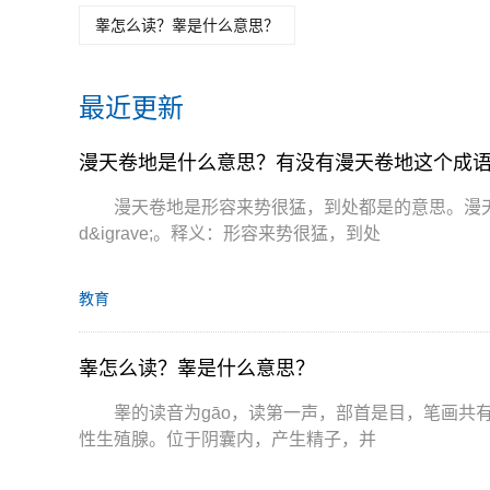
睾怎么读？睾是什么意思？
最近更新
漫天卷地是什么意思？有没有漫天卷地这个成
漫天卷地是形容来势很猛，到处都是的意思。漫天卷地是一
d&igrave;。释义：形容来势很猛，到处
教育
睾怎么读？睾是什么意思？
睾的读音为gāo，读第一声，部首是目，笔画共
性生殖腺。位于阴囊内，产生精子，并