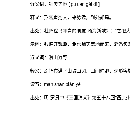
近义词：铺天盖地 [ pū tiān gài dì ]
释义：形容声势大，来势猛，到处都是。
出处：杜鹏程《年青的朋友·瀚海新歌》：“它把
示例：钱塘江观潮，潮水铺天盖地而来，滔滔滚
近义词：漫山遍野
释义：原指布满了山坡山冈、田间旷野，现形容
读音：màn shān biàn yě
出处：明·罗贯中《三国演义》第五十八回“西凉
关键词：
漫天卷地是什么意思
漫天卷地出处是什么
漫