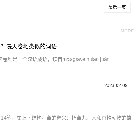
最后一页
MORE
语？漫天卷地类似的词语
个汉语成语，读音m&agrave;n tiān juǎn
2023-02-09
有14笔，属上下结构。睾的释义：指睾丸，人和脊椎动物的雄