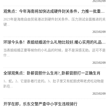
2023/02/09
观焦点：今年海南将加快达成硬件封关条件，力推一批重点项目取得实质性进展
2023年是海南自由贸易港达到硬件封关条件、压力测试全面推进的关
键...
2023/02/09
环球今头条！表姐结婚送什么礼物比较好,暖心实用的礼品推荐
当表姐结婚正要等候你的小礼品的时候，是不是深感无助。这可不是
什...
2023/02/09
全球观焦点：卧薪尝胆什么生肖?_卧薪尝胆打一正确生肖
1、蛇。2、它是卧着行走的。3、肚子里又有蛇胆虎啊老虎吃动物是
趴在...
2023/02/09
开学在即，乐东交警严查中小学生违规骑行