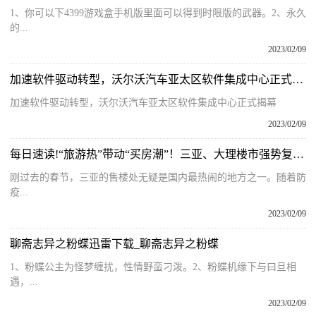
1、你可以下4399游戏盒手机版里面可以得到时限版的武器。2、永久
的...
2023/02/09
加速软件驱动转型，沃尔沃汽车亚太区软件集成中心正式揭幕
加速软件驱动转型，沃尔沃汽车亚太区软件集成中心正式揭幕
2023/02/09
每日速读!“旅游热”带动“买房潮”！三亚、大理楼市强势复苏，有中介为拉客给购房者报销住宿和机票
刚过去的春节，三亚的售楼处无疑是国内最热闹的地方之一。随着防
疫...
2023/02/09
聊斋志异之粉蝶迅雷下载_聊斋志异之粉蝶
1、粉蝶公主为怪梦缠扰，性情野蛮刁泼。2、粉蝶机缘下与曰旦相
遇，...
2023/02/09