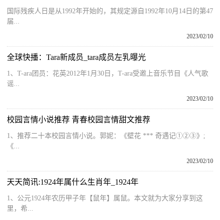
国际残疾人日是从1992年开始的，其规定源自1992年10月14日的第47
届...
2023/02/10
全球快播：Tara新成员_tara成员左乳曝光
1、T-ara团员：花英2012年1月30日，T-ara受邀上音乐节目《人气歌
谣...
2023/02/10
校园言情小说推荐 青春校园言情甜文推荐
1、推荐二十本校园言情小说。郭妮：《壁花 *** 奇遇记①②③》;
《...
2023/02/10
天天简讯:1924年属什么生肖年_1924年
1、公元1924年农历甲子年【鼠年】属鼠。本文就为大家分享到这
里，希...