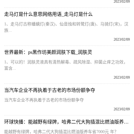
2023/02/09
走马灯是什么意思网络用语_走马灯是什么
1、走马灯古称蟠螭灯(秦汉)、仙音烛和转鹭灯(唐)、马骑灯(宋)，汉
族...
2023/02/09
世界最新：ps黑作坊美颜润肤下载_润肤灵
1、可以的！润肤灵液具有清热解毒、疏风除湿、抑菌止痒之功效，
富含...
2023/02/09
当汽车企业不再执着于古老的市场份额争夺
当汽车企业不再执着于古老的市场份额争夺
2023/02/09
环球快播：能越野有绿牌，哈弗二代大狗插混比燃油版养车省7000元/年？
能越野有绿牌，哈弗二代大狗插混比燃油版养车省7000元 年？