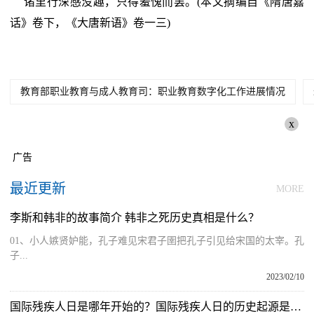
诸里行深感没趣，只得羞愧而罢。(本文摘编自《隋唐嘉
话》卷下，《大唐新语》卷一三)
教育部职业教育与成人教育司：职业教育数字化工作进展情况
x
广告
最近更新
MORE
李斯和韩非的故事简介 韩非之死历史真相是什么？
01、小人嫉贤妒能，孔子难见宋君子圉把孔子引见给宋国的太宰。孔
子...
2023/02/10
国际残疾人日是哪年开始的？国际残疾人日的历史起源是什么？