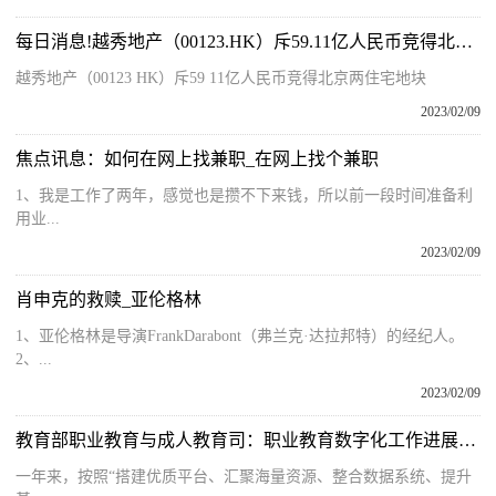
每日消息!越秀地产（00123.HK）斥59.11亿人民币竞得北京两住宅地块
越秀地产（00123 HK）斥59 11亿人民币竞得北京两住宅地块
2023/02/09
焦点讯息：如何在网上找兼职_在网上找个兼职
1、我是工作了两年，感觉也是攒不下来钱，所以前一段时间准备利
用业...
2023/02/09
肖申克的救赎_亚伦格林
1、亚伦格林是导演FrankDarabont（弗兰克·达拉邦特）的经纪人。
2、...
2023/02/09
教育部职业教育与成人教育司：职业教育数字化工作进展情况
一年来，按照“搭建优质平台、汇聚海量资源、整合数据系统、提升