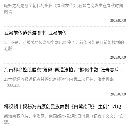
骊姬之乱是哪个朝代的出自《春秋左传》,骊姬之乱发生在春秋时期
的晋...
2023/02/09
武易前传逍遥游脚本_武易前传
1、不是，老版武易传奇服务器已经停了，前传可能是目前能找到的
老版...
2023/02/09
海南椰岛控股股东“筹码”再遭法拍，“疑似牛散”张寿春斥资逾亿元竞得首批750万股
21世纪经济报道记者孙煜北京报道年内第二次开拍，海南椰岛
（600238...
2023/02/09
椰视频丨揭秘海南原创民族舞剧《白鹭南飞》 主创：以电影质感展现舞台张力
新海南客户端、南海网、南国都市报2月9日消息（记者丁文文）“白
鹭...