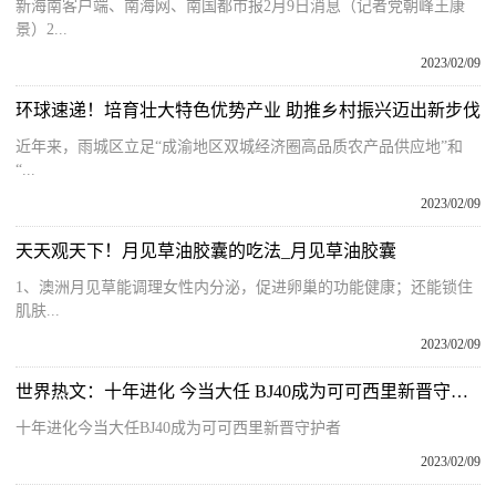
新海南客户端、南海网、南国都市报2月9日消息（记者党朝峰王康
景）2...
2023/02/09
环球速递！培育壮大特色优势产业 助推乡村振兴迈出新步伐
近年来，雨城区立足“成渝地区双城经济圈高品质农产品供应地”和
“...
2023/02/09
天天观天下！月见草油胶囊的吃法_月见草油胶囊
1、澳洲月见草能调理女性内分泌，促进卵巢的功能健康；还能锁住
肌肤...
2023/02/09
世界热文：十年进化 今当大任 BJ40成为可可西里新晋守护者
十年进化今当大任BJ40成为可可西里新晋守护者
2023/02/09