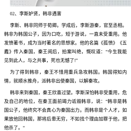
02、李斯妒贤，韩非遇害
李斯、韩非同师于荀卿。学成后，李斯游秦，官至丞相。
韩非为韩国公子，因为口吃，短于游说，一直未受重用。他
发愤著书，成为当时著名的思想家。他的名篇《孤愤》《五
蠹》传入秦国，秦王阅后，拍案叫绝，慨叹道：“今生我能
见到此人，与之共事，死也无憾了!”
为了得到韩非，秦王不惜用重兵急攻韩国。韩国得知内
情，就顺水推舟，派韩非出使秦国，以解秦攻。
韩非来到秦国，秦王欣喜过望。李斯深怕韩非受重用，危
及自己的地位，在秦王面前竭力诋毁韩非，说：“韩非是韩
国公子，他终究不会真心为秦国出力。而韩非是个人才，如
果放他回韩国，那将后患无穷，不如找个理由加罪于他，把
他杀了。“