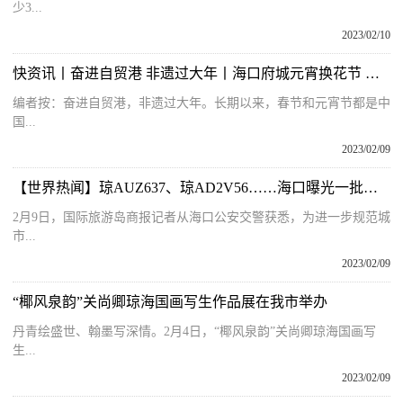
少3...
2023/02/10
快资讯丨奋进自贸港 非遗过大年丨海口府城元宵换花节 热闹非凡的迎春盛会
编者按：奋进自贸港，非遗过大年。长期以来，春节和元宵节都是中
国...
2023/02/09
【世界热闻】琼AUZ637、琼AD2V56……海口曝光一批车辆！有你的车吗？
2月9日，国际旅游岛商报记者从海口公安交警获悉，为进一步规范城
市...
2023/02/09
“椰风泉韵”关尚卿琼海国画写生作品展在我市举办
丹青绘盛世、翰墨写深情。2月4日，“椰风泉韵”关尚卿琼海国画写
生...
2023/02/09