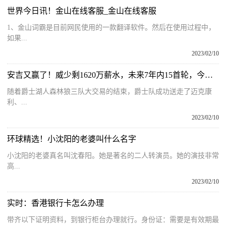
世界今日讯！金山在线客服_金山在线客服
1、金山词霸是目前网民使用的一款翻译软件。然后在使用过程中，
如果...
2023/02/10
安吉又赢了！威少剩1620万薪水，未来7年内15首轮，今夏6千万空间
随着爵士湖人森林狼三队大交易的结束，爵士队成功送走了迈克康
利、...
2023/02/10
环球精选！小沈阳的老婆叫什么名字
小沈阳的老婆真名叫沈春阳。她是著名的二人转演员。她的演技非常
高...
2023/02/10
实时：香港银行卡怎么办理
带齐以下证明资料，到银行柜台办理就行。身份证：需要是有效期最