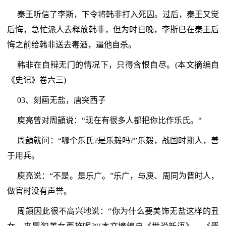
秦王听信了李斯，下令将韩非打入死囚。过后，秦王又觉
后悔，急忙派人去释放韩非，但为时已晚，李斯已在秦王后
悔之前给韩非送去毒酒，逼他自杀。
韩非在自辩无门的情况下，只得含恨自尽。(本文摘编自
《史记》卷六三)
03、刻画无盐，唐突西子
庾亮曾对周顗说：“现在有很多人都把你比作乐氏。“
周顗就问：“哪个乐氏?是乐毅吗?”乐毅，战国时期人，善
于用兵。
庾亮说：“不是。是乐广。”乐广，与庾、周同为晋时人，
做官时没有声誉。
周顗因此很不高兴地说：“你为什么要美饰无盐这样的丑