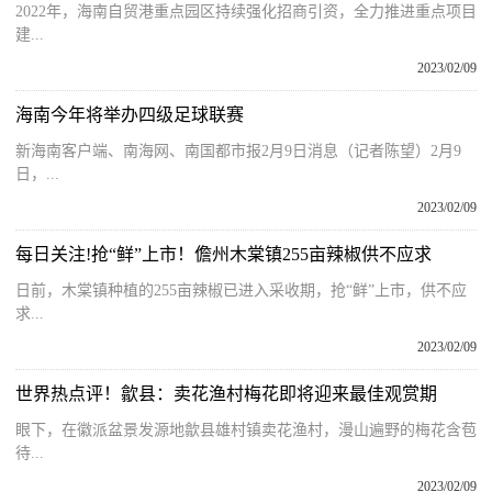
2022年，海南自贸港重点园区持续强化招商引资，全力推进重点项目
建...
2023/02/09
海南今年将举办四级足球联赛
新海南客户端、南海网、南国都市报2月9日消息（记者陈望）2月9
日，...
2023/02/09
每日关注!抢“鲜”上市！儋州木棠镇255亩辣椒供不应求​
日前，木棠镇种植的255亩辣椒已进入采收期，抢“鲜”上市，供不应
求...
2023/02/09
世界热点评！歙县：卖花渔村梅花即将迎来最佳观赏期
眼下，在徽派盆景发源地歙县雄村镇卖花渔村，漫山遍野的梅花含苞
待...
2023/02/09