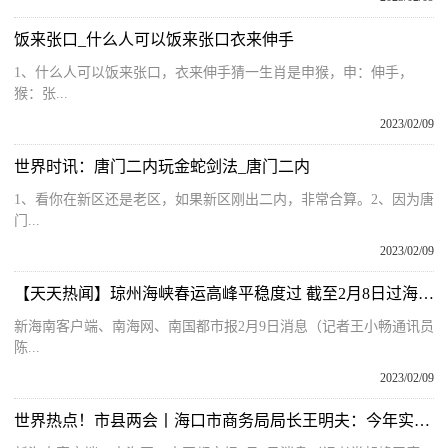
饭来张口_什么人可以饭来张口衣来伸手
1、什么人可以饭来张口，衣来伸手猜一生肖是申猴，申：伸手，
猴：张...
2023/02/09
世界时讯：唐门二内玩金蛇剑法_唐门二内
1、看你在新区还是老区，如果新区刚出二内，非常合算。2、因为唐
门...
2023/02/09
【天天热闻】琼州海峡春运高峰平稳度过 截至2月8日过海旅客逾353万人次
新海南客户端、南海网、南国都市报2月9日消息（记者王小畅通讯员
陈...
2023/02/09
世界热点！市县两会丨海口市商务局局长王明夫：今年实现全市每个社区“菜篮子”网点不少于6个