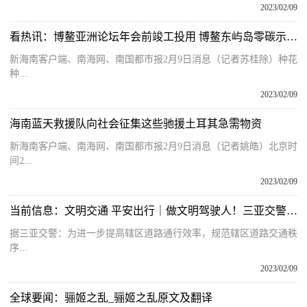
2023/02/09
看热讯：博鳌亚洲论坛年会前竣工投用 博鳌东屿岛零碳示范区项目“赶工忙”
新海南客户端、南海网、南国都市报2月9日消息（记者苏桂除）种花
种...
2023/02/09
海南蓝天救援队向社会征集这些驰援土耳其急需物资
新海南客户端、南海网、南国都市报2月9日消息（记者姚皓）北京时
间2...
2023/02/09
当前信息：文明交通 平安出行｜做文明驾驶人！三亚交警持续开展两轮电动车交通违法劝导整治行动
据三亚交警：为进一步提高辖区道路通行效率，规范辖区道路交通秩
序...
2023/02/09
全球要闻：骊姬之乱_骊姬之乱原文及翻译