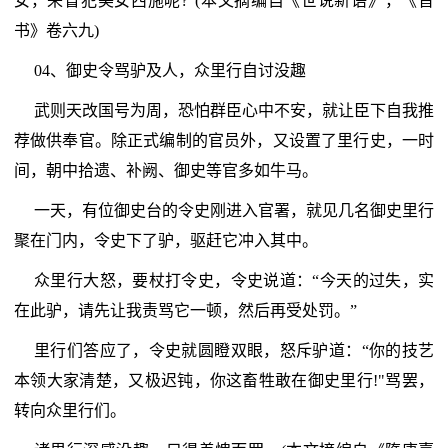
女，来冒犯美女西施呢?“(本文摘编自《世说新语》，《晋
书》卷六九)
04、御史令骂驴及人，众里行自讨没趣
武则天改国号为周，恐怕群臣心中不安，就让臣下自我推
荐做供奉官。除正式编制的官员外，又设置了里行史，一时
间，朝中拾遗、补阙、御史等官多如牛马。
一天，有位御史台的令史刚进入官署，就见几名御史里行
聚在门内，令史下了驴，驱赶它冲入其中。
众里行大怒，要杖打令史，令史说道：“今天的过失，实
在此驴，请先让我责骂它一顿，然后再受处罚。”
里行们答应了，令史就圆瞪双眼，怒斥驴道：“你的技艺
本领大家清楚，又极迟钝，你这畜牲敢在御史里行!"骂罢，
转向众里行们。