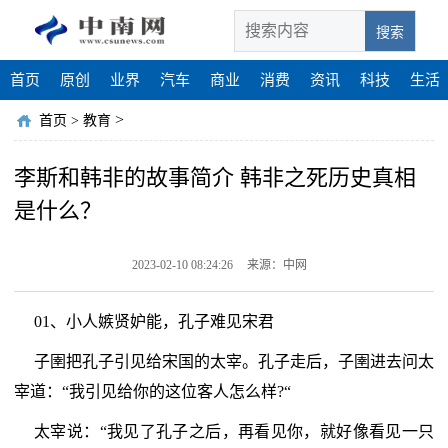
搜索
首页
原创
业界
汽车
商业
消费
资讯
科技
生活
>
首页
>
教育
李斯和韩非的故事简介 韩非之死历史真相
是什么？
2023-02-10 08:24:26
来源：中网
01、小人嫉贤妒能，孔子难见宋君
子圉把孔子引见给宋国的太宰。孔子走后，子圉进去问太
宰道：“我引见给你的这位客人怎么样?“
太宰说：“我见了孔子之后，再看见你，就好像看见一只