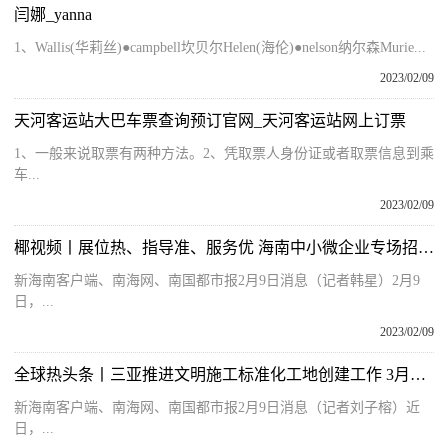
闫娜_yanna
1、Wallis(华莉丝)●campbell坎贝尔Helen(海伦)●nelson纳尔森Murie...
2023/02/09
天河客运站大巴车票查询预订官网_天河客运站网上订票
1、一般来说取票有两种方法。2、凭取票人身份证或者取票信息到乘
车...
2023/02/09
椰视频丨展位热、指导准、服务优 海南中小微企业专场招聘会成功举办
新海南客户端、南海网、南国都市报2月9日消息（记者韩星）2月9
日，...
2023/02/09
全球热头条丨三亚推进文明施工标准化工地创建工作 3月底前完成首批26个示范工地打造
新海南客户端、南海网、南国都市报2月9日消息（记者刘子榕）近
日，...