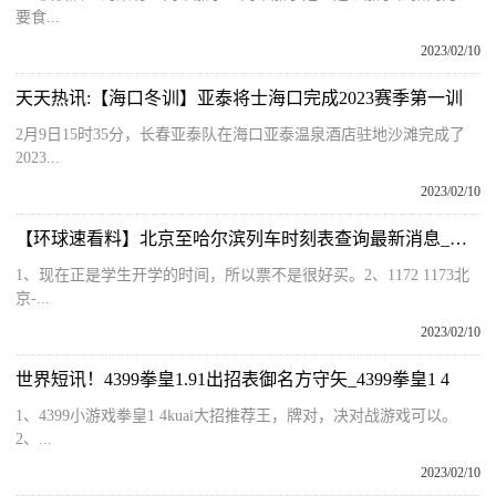
要食...
2023/02/10
天天热讯:【海口冬训】亚泰将士海口完成2023赛季第一训
2月9日15时35分，长春亚泰队在海口亚泰温泉酒店驻地沙滩完成了
2023...
2023/02/10
【环球速看料】北京至哈尔滨列车时刻表查询最新消息_北京至哈尔滨列车时刻表
1、现在正是学生开学的时间，所以票不是很好买。2、1172 1173北
京-...
2023/02/10
世界短讯！4399拳皇1.91出招表御名方守矢_4399拳皇1 4
1、4399小游戏拳皇1 4kuai大招推荐王，牌对，决对战游戏可以。
2、...
2023/02/10