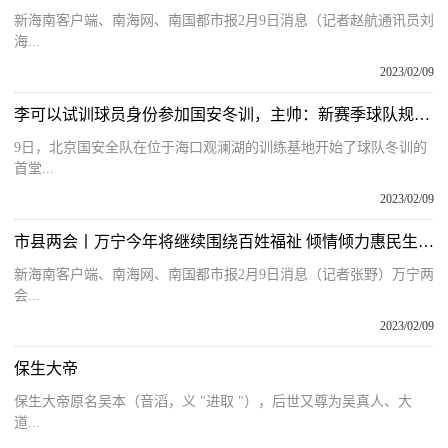
新海南客户端、南海网、南国都市报2月9日消息（记者赵航通讯员刘
海...
2023/02/09
李可以试训球员身份参加国安冬训，主帅：新赛季球队规模23人左右
9日，北京国安全队在位于海口观澜湖的训练基地开始了球队冬训的
首堂...
2023/02/09
市县两会丨万宁今年将继续围绕百姓福祉 倾情倾力惠民生、补短板
新海南客户端、南海网、南国都市报2月9日消息（记者张野）万宁两
会...
2023/02/09
保生大帝
保生大帝原名吴本（音滔，义 "进取 "），后世又尊为吴真人、大
道...