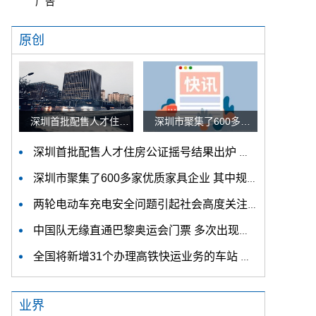
广告
原创
深圳首批配售人才住房公证摇号结果出炉 认购家庭将于12月9日起选房
深圳市聚集了600多家优质家具企业 其中规模以上企业占比90%
深圳首批配售人才住房公证摇号结果出炉 认购家庭将于12月9日起选房
深圳市聚集了600多家优质家具企业 其中规模以上企业占比90%
两轮电动车充电安全问题引起社会高度关注 多措并举强化充电安全监管
中国队无缘直通巴黎奥运会门票 多次出现失误平衡木唐茜靖、罗蕊掉木
全国将新增31个办理高铁快运业务的车站 高铁快运车站将达280个
业界