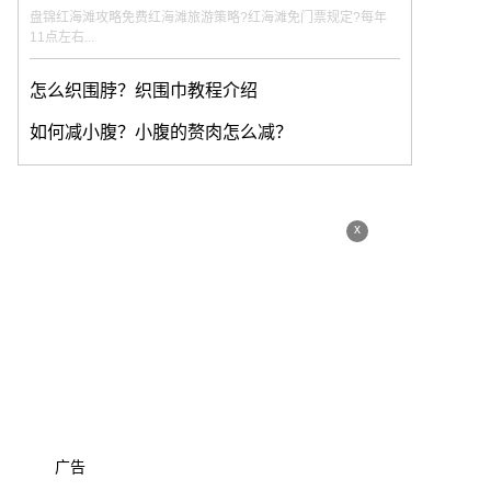
盘锦红海滩攻略免费红海滩旅游策略?红海滩免门票规定?每年
11点左右...
怎么织围脖？织围巾教程介绍
如何减小腹？小腹的赘肉怎么减？
x
广告