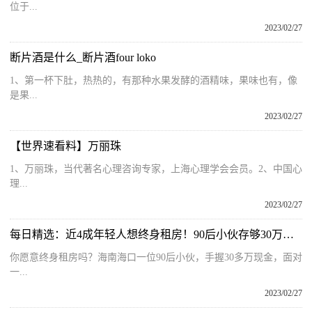
位于...
2023/02/27
断片酒是什么_断片酒four loko
1、第一杯下肚，热热的，有那种水果发酵的酒精味，果味也有，像
是果...
2023/02/27
【世界速看料】万丽珠
1、万丽珠，当代著名心理咨询专家，上海心理学会会员。2、中国心
理...
2023/02/27
每日精选：近4成年轻人想终身租房！90后小伙存够30万不买房 靠利息租房生活
你愿意终身租房吗？海南海口一位90后小伙，手握30多万现金，面对
一...
2023/02/27