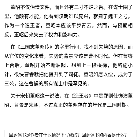
董昭不仅伪造文件，而且还有三寸不烂之舌。在谋士圈子
里，他颇有才能，他看到汉朝难以复兴，就建了魏王之号。
作为一个造王者，董昭本应该平步青云。然而，与预期相
反，董昭后来失去了权力和影响力。
在《三国志董昭传》的字里行间，找不到失势的原因，而
从官位的变化来看，失势的背景应该是曹丕时代。但在曹睿
上台后，董昭开始不断崛起，想到上一段楼梯，他略施小
计，很快曹睿就把他提升到了司徒。董昭如愿以偿，成为了
三公，这在曹操的所有谋士中是罕见的。
关于宋朝董昭这一说法，在《造王者》中是郑则仕饰演董
昭，背景是宋朝，不过真正的董昭存在的年代是三国时期。
回乡偶书是作者在什么情况下写成的？回乡偶书的内容是什么？