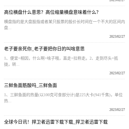
2023/02/27
高位横盘什么意思？高位缩量横盘意味着什么？
横盘指的是大盘股指或者某只股票的股价长时间在一个不大的区间内
盘...
2023/02/27
老子要亲死你_老子要把你日的叫啥意思
1、便宜=相因，什么啊=啥子哦，直走=拉称走。2、走到尽头=抵
拢，转...
2023/02/27
三鲜鱼面筋酸吗_三鲜鱼面
1、三鲜鱼面的热量(以100克可食部分计)是225大卡(941千焦)，单位
热...
2023/02/27
全球今日讯！捍卫者迅雷下载下载_捍卫者迅雷下载