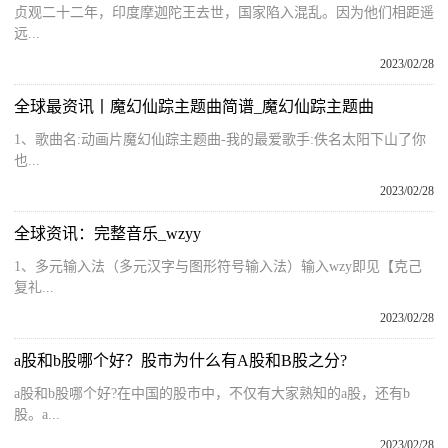
贞观二十二年，印度摩迦陀王去世，国家陷入混乱。因为他们相距遥
远...
2023/02/28
全球最资讯丨魔幻仙踪主题曲简谱_魔幻仙踪主题曲
1、歌曲名:动画片魔幻仙踪主题曲-我的最爱歌手:佚名太阳下山了你
也...
2023/02/28
全球资讯：完整音乐_wzyy
1、多元输入法（多元汉字与图形符号输入法）输入wzy即见【克己
复礼...
2023/02/28
a股和b股哪个好？股市为什么有A股和B股之分?
a股和b股哪个好?在中国的股市中，不仅有大家熟知的a股，还有b
股。a...
2023/02/28