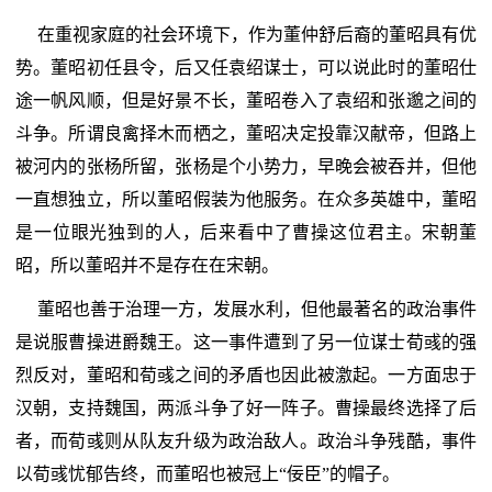
在重视家庭的社会环境下，作为董仲舒后裔的董昭具有优
势。董昭初任县令，后又任袁绍谋士，可以说此时的董昭仕
途一帆风顺，但是好景不长，董昭卷入了袁绍和张邈之间的
斗争。所谓良禽择木而栖之，董昭决定投靠汉献帝，但路上
被河内的张杨所留，张杨是个小势力，早晚会被吞并，但他
一直想独立，所以董昭假装为他服务。在众多英雄中，董昭
是一位眼光独到的人，后来看中了曹操这位君主。宋朝董
昭，所以董昭并不是存在在宋朝。
董昭也善于治理一方，发展水利，但他最著名的政治事件
是说服曹操进爵魏王。这一事件遭到了另一位谋士荀彧的强
烈反对，董昭和荀彧之间的矛盾也因此被激起。一方面忠于
汉朝，支持魏国，两派斗争了好一阵子。曹操最终选择了后
者，而荀彧则从队友升级为政治敌人。政治斗争残酷，事件
以荀彧忧郁告终，而董昭也被冠上“佞臣”的帽子。