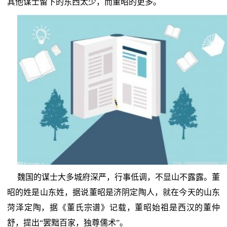
其他谋士留下的东西太少，而董昭的更多。
魏国的谋士大多城府深严，行事低调，不显山不露露。董
昭的姓是山东姓，据说董昭是济阴定陶人，就在今天的山东
菏泽定陶，据《董氏宗谱》记载，董昭始祖是西汉的董仲
舒，提出“罢黜百家，独尊儒术”。