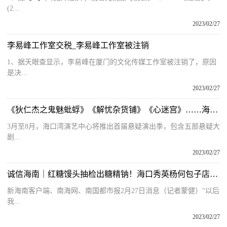
(2...
2023/02/27
李易峰工作室交税_李易峰工作室被注销
1、据天眼查显示，李易峰在厦门的文化传媒工作室被注销了，原因
是决...
2023/02/27
《狄仁杰之鬼魅蚍蜉》《解忧杂货铺》《心迷宫》……海口湾演艺中心3月开启首届悬疑演出季
3月至8月，海口湾演艺中心将推出首届悬疑演出季，包含五部悬疑大
剧...
2023/02/27
诚信海南｜红糖馒头抽检出糖精钠！海口秀英杨何包子店被立案并移交公安查处
新海南客户端、南海网、南国都市报2月27日消息（记者蒙健）“以后
我...
2023/02/27