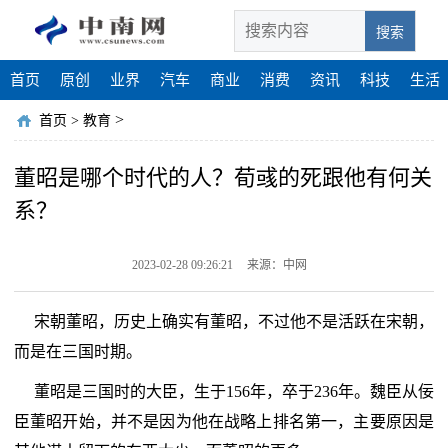
搜索
首页
原创
业界
汽车
商业
消费
资讯
科技
生活
>
首页
>
教育
董昭是哪个时代的人？荀彧的死跟他有何关
系？
2023-02-28 09:26:21
来源：中网
宋朝董昭，历史上确实有董昭，不过他不是活跃在宋朝，
而是在三国时期。
董昭是三国时的大臣，生于156年，卒于236年。魏臣从佞
臣董昭开始，并不是因为他在战略上排名第一，主要原因是