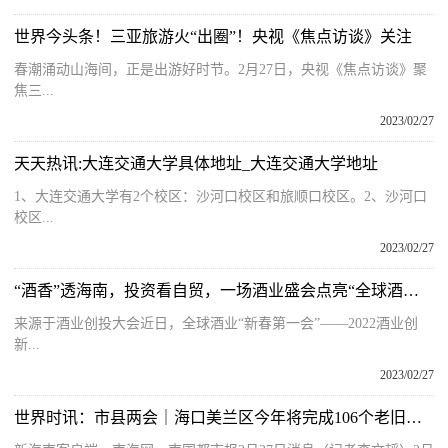
世界今头条！三亚旅游火“出圈”！央视《焦点访谈》关注
春潮涌动山海间，正是出游好时节。2月27日，央视《焦点访谈》聚
焦三...
2023/02/27
天天热讯:大连交通大学具体地址_大连交通大学地址
1、大连交通大学有2个校区：沙河口校区和旅顺口校区。2、沙河口
校区...
2023/02/27
“酒香”透海南，投资看自贸，一场酒业盛会点亮“全球酒业品牌新中心”
来源于酒业创投大会近日，全球酒业“新春第一会”——2022酒业创
新...
2023/02/27
世界时讯：市县两会｜海口美兰区今年将完成106个老旧小区及2条“断头路”改造