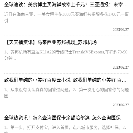
全球速读：美食博主买海鲜被宰上千元？三亚通报：未宰客，已处罚误导者
近日在海南三亚，一美食博主花3888元买海鲜被提醒多花1700元一事
引...
2023/02/27
【天天播资讯】马来西亚苏邦机场_苏邦机场
1、苏邦机场有直达KLIA2的专线巴士TransMVSExpress,车程约70-90
分钟...
2023/02/27
致我们单纯的小美好百度云小说_致我们单纯的小美好 百度云
1、从来没有认认真真的回答过问题。2、第一次用心的回答你的问题
因...
2023/02/27
全球热资讯！怎么查询医保卡余额哈尔滨_怎么查询医保卡余额和明细
1、第一步，打开支付宝，进入首页，点击城市服务，选择社保。2、