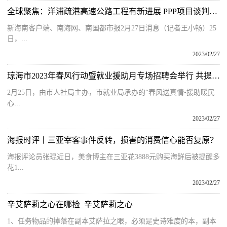
全球聚焦：洋浦疏港高速公路工程有新进展 PPP项目谈判备忘录签订
新海南客户端、南海网、南国都市报2月27日消息（记者王小畅）25
日，...
2023/02/27
琼海市2023年春风行动暨就业援助月专场招聘会举行 共提供1638个岗位
2月25日，由市人社局主办，市就业局承办的“春风送真情•援助暖民
心...
2023/02/27
海报时评丨三亚宰客事件反转，损害的消费信心能否复原？
海报评论员张琨近日，美食博主在三亚花3888元购买海鲜后被提醒多
花1...
2023/02/27
辛艾萨莉之心在哪捡_辛艾萨莉之心
1、任务物品的掉落在副本艾萨拉之眼，必须是史诗难度的本，副本