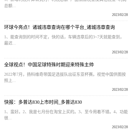
总额...
2023/02/28
环球今亮点！诸城违章查询在哪个平台_诸城违章查询
1、能查询到的时间不定，快的话，车辆违章后的3~7天就能查到，
最迟...
2023/02/28
全球视点！中国足球特殊时期迎来特殊主帅
2022年7月，扬科维奇带国足选拔队出征东亚杯赛。视觉中国供图按
照上...
2023/02/28
快报：多普达830上市时间_多普达830
1、蛮好。2、我是七月份在淘宝上买的。3、至今用着不错。4、功能
很...
2023/02/28