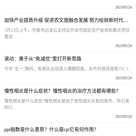
2023/05/24
加快产业提质升级 促进农文旅融合发展 努力绘就新时代黄山乡村振兴美丽图景|动态焦点
5月23日上午，市委书记凌云主持召开全市固定资产投资和重点项目
建设...
2023/05/24
滚动：善于从“免减优”里打开新思路
今年“五一”期间，各景区出现游人爆棚现象。全市共接待游客332 5...
2023/05/24
慢性咽炎是什么症状？慢性咽炎的治疗方法都有哪些？
慢性咽炎是什么症状?慢性咽炎是由于急性咽炎反复的发作，所引发
的口...
2023/05/24
ppi指数是什么意思？什么是cpi它有何作用？