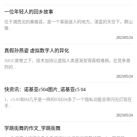
一位年轻人的回乡故事
位于湘西北的桑植县，是一个美丽迷人的地方。湛蓝的天空下，群山
像...
2023/05/24
真假孙燕姿 虚拟数字人的异化
AIGC席卷之下，技术加持让虚拟人类逐渐变得真假难辨。在竞争激
烈的...
2023/05/24
快资讯：诺基亚c504图片_诺基亚c5 04
1、c5-03和04几乎是一样的03比04多了一个隐私功能且带闪光灯现在
手...
2023/05/24
学跳街舞的作文_学跳街舞