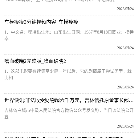
2023/05/24
车模瘦瘦3分钟视频内容_车模瘦瘦
1、中文名：翟凌出生地：山东出生日期：1987年8月18日职业：模特
毕...
2023/05/24
嗜血破晓2完整版_嗜血破晓2
1、这部电影要有续集至少是一年以后，它的剧情属于尝试类型，就
比如...
2023/05/24
世界快讯:非法收受财物超六千万元，吉林信托原董事长邰戈一审被判 14 年
吉林省白城市中级人民法院官方微信公众号发文称，当日该法院公开
宣...
2023/05/24