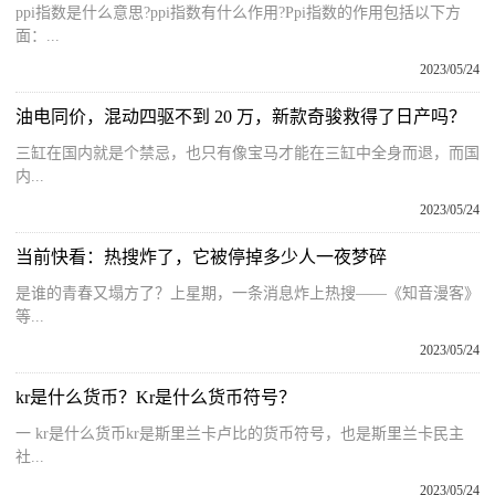
ppi指数是什么意思?ppi指数有什么作用?Ppi指数的作用包括以下方
面：...
2023/05/24
油电同价，混动四驱不到 20 万，新款奇骏救得了日产吗？
三缸在国内就是个禁忌，也只有像宝马才能在三缸中全身而退，而国
内...
2023/05/24
当前快看：热搜炸了，它被停掉多少人一夜梦碎
是谁的青春又塌方了？上星期，一条消息炸上热搜——《知音漫客》
等...
2023/05/24
kr是什么货币？Kr是什么货币符号？
一 kr是什么货币kr是斯里兰卡卢比的货币符号，也是斯里兰卡民主
社...
2023/05/24