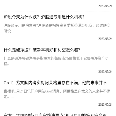
2023/05/24
沪股今天为什么跌？沪股通专用是什么机构？
沪股通专用是啥意思?沪股通是指投资者委托香港经纪商，通过联交
所设...
2023/05/24
什么是破净股？破净率利好和利空怎么看？
什么是破净股破净股是指股票的每股市场价格低于它每股净资产价
格。...
2023/05/24
Goal：尤文队内确实对阿莱格里存在不满，他的未来并不确定|观天下
直播吧5月24日讯门户网站Goal消息，阿莱格里在尤文的未来并不确
定。...
2023/05/24
官方：“昆明银行口专家路演要点”和《昆明城投专家会议纪要》不实-每日速看