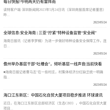
每日快报!今明两天仍有雷阵雨
读特客户端·深圳新闻网2023年5月24日讯（深圳商报首席记者董思）
昨...
2023/05/24
全球信息:安全海南 | 三亚“拧紧”特种设备监管“安全阀”
海南日报讯（记者李梦楠）为进一步做好特种设备安全保障工作，连
日...
2023/05/24
儋州举办基层干部“吐槽会”，倾听基层一线声音|当前快看
■海南日报记者曹马志“在一些村庄，村集体经济分红缺乏统一明确
指...
2023/05/24
海口江东新区：中国石化自贸大厦项目稳步推进 环球速讯
近日，在海口江东新区总部经济区（生态CBD），中国石化自贸大厦
项目...