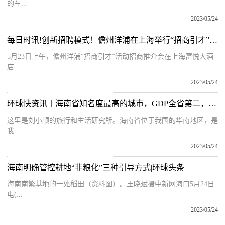
的车...
2023/05/24
每日时讯!创新招聘模式！儋州洋浦在上海举行“招商引才”推介会
5月23日上午，儋州洋浦“招商引才”活动招商推介会在上海富悦大酒
店...
2023/05/24
环球快资讯丨海南省知名度最高的城市，GDP全省第二，却常被误认为是海南省会
这里是刘小顺的旅行和生活研究所。海南省位于我国的华南地区，是
我...
2023/05/24
海南明确管控耕地“非粮化”三种引导方式|环球头条
海南南繁基地的一处稻田（资料图）。王晓斌摄中新网海口5月24日
电(...
2023/05/24