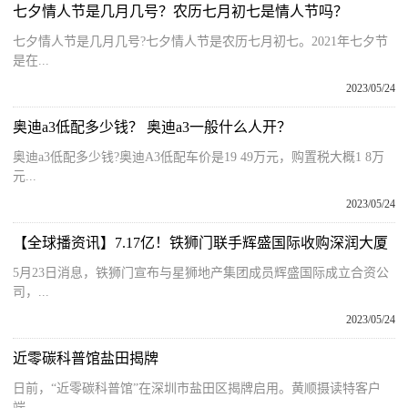
七夕情人节是几月几号？农历七月初七是情人节吗？
七夕情人节是几月几号?七夕情人节是农历七月初七。2021年七夕节
是在...
2023/05/24
奥迪a3低配多少钱？ 奥迪a3一般什么人开？
奥迪a3低配多少钱?奥迪A3低配车价是19 49万元，购置税大概1 8万
元...
2023/05/24
【全球播资讯】7.17亿！铁狮门联手辉盛国际收购深润大厦
5月23日消息，铁狮门宣布与星狮地产集团成员辉盛国际成立合资公
司，...
2023/05/24
近零碳科普馆盐田揭牌
日前，“近零碳科普馆”在深圳市盐田区揭牌启用。黄顺摄读特客户
端...