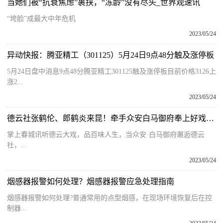
当她们被“抗衰焦虑”裹挟，“冻龄”没有尽头_世界观速讯
“垮脸”成最大中年危机
2023/05/24
异动快报：腾亚精工（301125）5月24日9点48分触及涨停板
5月24日盘中消息9点48分腾亚精工301125触及涨停板目前价格3126上
涨2...
2023/05/24
德云社张鹤伦、郎鹤炎来昆！牵手众安白马御府奉上好戏-焦点热议
掌上春城讯听德云大戏，品百味人生，当众安·白马御府邂逅德云
社，...
2023/05/24
烟感器报警如何处理？烟感器报警应急处理指南
烟感器报警如何处理?普通常用的点型烟感，在现场环境恢复后在控
制器...