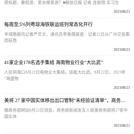
原标题：暑假游，爱去哪里游？■解放日报 记者 连俊翔 实习生
2023/08/23
每周至少6列粤琼海铁联运班列常态化开行
羊城晚报讯记者严艺文、通讯员李昊儒报道：记者22日从广州交投集
团获悉
2023/08/23
41家企业178名选手集结 海南物业行业“大比武”
人民网海口8月22日电物企大集结，技能大比武。8月22日，2023年
“海盛物
2023/08/23
美将 27 家中国实体移出出口管制“未经验证清单”，商务部回应
据商务部网站8月22日消息，商务部新闻发言人就美商务部将27家中
国实体
2023/08/23