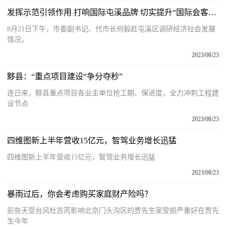
发挥示范引领作用 打响国际屯溪品牌 切实提升“国际会客厅”知名度和美誉度
8月21日下午，市委副书记、代市长何毅赴屯溪区调研经济社会发展
情况，
2023/08/23
黟县：“重点项目建设“争分夺秒”
连日来，黟县重点项目各业主单位抢工期、保进度，全力冲刺工程建
设节点
2023/08/23
四维图新上半年营收15亿元，智驾业务增长迅猛
四维图新上半年营收15亿元，智驾业务增长迅猛
2023/08/23
暴雨过后，你会考虑购买家庭财产险吗？
前些天受台风杜苏芮影响北京门头沟区的贾先生家受损严重好在贾先
生今年