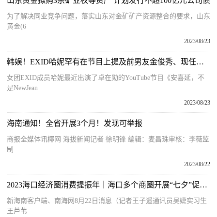
山东黄金拟购3宗矿业权等资产 计划发行不超100亿元公司债
为了解决同业竞争问题，落实山东对金矿矿产资源整合的要求，山东
黄金(6
2023/08/23
韩娱！EXID哈妮罕有在节目上提及前男友金俊秀、现任男友！自爆因一原因只能公开恋爱！
女团EXID成员哈妮最近出演了卓在勋的YouTube节目《安喜延，不
是NewJean
2023/08/23
海南通知！全省开展3个月！发现可举报
商报全媒体讯椰网 海拔新闻记者 徐明锋 编辑：麦昌珠审核：李薇监
制
2023/08/22
2023海口经济圈消费提振年｜海口多个商圈开展“七夕”促消费活动 助力城市消费提振
新海南客户端、南海网8月22日消息（记者王子遥通讯员吴婕实习生
王芦苇