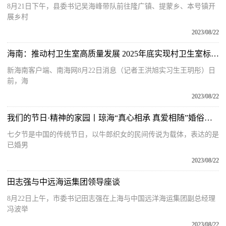
8月21日下午，县委书记吴海峰带队前往隆广镇、提蒙乡、本号镇开
展乡村
2023/08/22
海南：推动村卫生室高质量发展 2025年底实现村卫生室标准化建设全覆盖
新海南客户端、南海网8月22日消息（记者王洪旭实习生王玥彤）日
前，海
2023/08/22
我们的节日·精神的家园丨琼海“真心相承 真爱相随”婚俗改革主题宣传周启动 提倡婚姻纯粹 婚俗文明
七夕节是中国的传统节日，以牛郎织女的民间传说为载体，表达的是
已婚男
2023/08/22
田志强与中远海运集团领导座谈
8月22日上午，市委书记田志强在上海与中国远洋海运集团副总经理
冯波举
2023/08/22