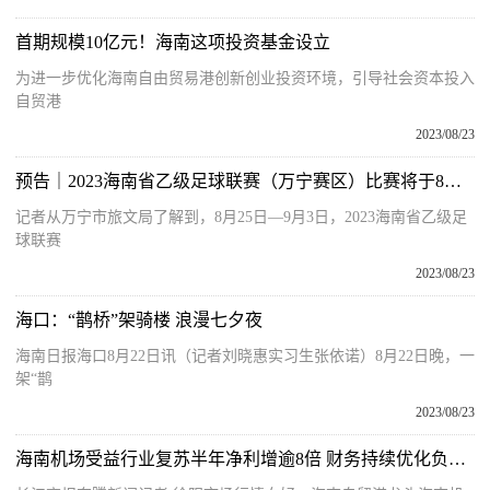
首期规模10亿元！海南这项投资基金设立
为进一步优化海南自由贸易港创新创业投资环境，引导社会资本投入
自贸港
2023/08/23
预告｜2023海南省乙级足球联赛（万宁赛区）比赛将于8月25日在万宁市职业技术学校开踢
记者从万宁市旅文局了解到，8月25日—9月3日，2023海南省乙级足
球联赛
2023/08/23
海口：“鹊桥”架骑楼 浪漫七夕夜
海南日报海口8月22日讯（记者刘晓惠实习生张依诺）8月22日晚，一
架“鹊
2023/08/23
海南机场受益行业复苏半年净利增逾8倍 财务持续优化负债率2年降28.22个百分点