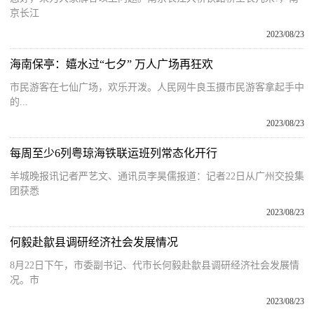
京长江
2023/08/23
海南保亭：嬉水过“七夕” 万人广场再狂欢
市民游客在七仙广场，欢乐开泼。人民网牛良玉摄市民游客拿起手中
的...
2023/08/23
每周至少6列粤琼海铁联运班列常态化开行
羊城晚报讯记者严艺文、通讯员李昊儒报道：记者22日从广州交投集
团获悉
2023/08/23
何毅赴歙县调研经济社会发展情况
8月22日下午，市委副书记、代市长何毅赴歙县调研经济社会发展情
况。市
2023/08/23