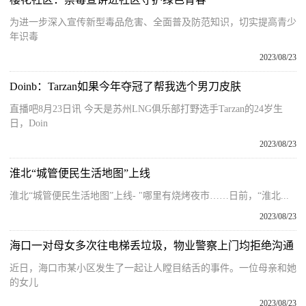
为进一步深入宣传新型毒品危害、全面普及防范知识，切实提高青少
年识毒
2023/08/23
Doinb：Tarzan如果今年夺冠了帮我选个男刀皮肤
直播吧8月23日讯 今天是苏州LNG俱乐部打野选手Tarzan的24岁生
日，Doin
2023/08/23
淮北“城管便民生活地图”上线
淮北“城管便民生活地图”上线- "哪里有烧烤夜市……日前，“淮北...
2023/08/23
海口一对母女多次往电梯丢垃圾，物业警察上门均拒绝沟通
近日，海口市某小区发生了一起让人瞠目结舌的事件。一位母亲和她
的女儿
2023/08/23