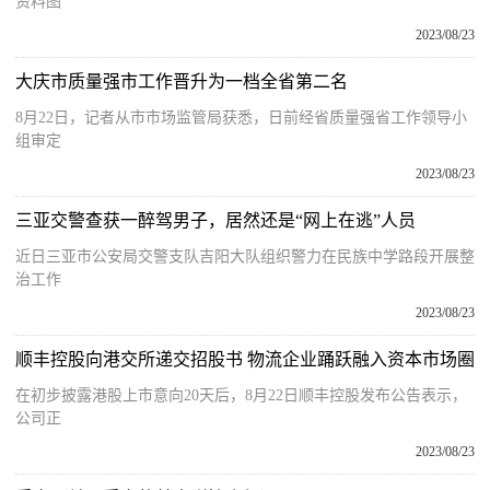
资料图
2023/08/23
大庆市质量强市工作晋升为一档全省第二名
8月22日，记者从市市场监管局获悉，日前经省质量强省工作领导小
组审定
2023/08/23
三亚交警查获一醉驾男子，居然还是“网上在逃”人员
近日三亚市公安局交警支队吉阳大队组织警力在民族中学路段开展整
治工作
2023/08/23
顺丰控股向港交所递交招股书 物流企业踊跃融入资本市场圈
在初步披露港股上市意向20天后，8月22日顺丰控股发布公告表示，
公司正
2023/08/23