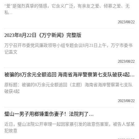
“爱”是强烈真挚的情感，它含义广泛，有亲友之爱、倾慕之爱、无
私...
2023/08/22
2023年8月22日《万宁新闻》完整版
万宁召开市委党风廉政领导小组专题会议8月21日上午，万宁市委书
记盖文
2023/08/22
被骗的8万余元全额追回 海南省海岸警察第七支队破获4起诈骗案
原标题：被骗的8万余元全额追回（主题）海南省海岸警察第七支队
破获4起
2023/08/22
璧山一男子用榔锤重伤妻子！法院判了…
近日，璧山法院公开审理一起因家暴引发的故意伤害案，被告人邹某
犯故意