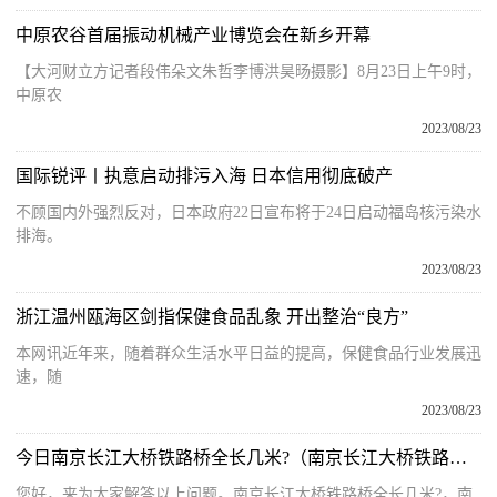
中原农谷首届振动机械产业博览会在新乡开幕
【大河财立方记者段伟朵文朱哲李博洪昊旸摄影】8月23日上午9时，
中原农
2023/08/23
国际锐评丨执意启动排污入海 日本信用彻底破产
不顾国内外强烈反对，日本政府22日宣布将于24日启动福岛核污染水
排海。
2023/08/23
浙江温州瓯海区剑指保健食品乱象 开出整治“良方”
本网讯近年来，随着群众生活水平日益的提高，保健食品行业发展迅
速，随
2023/08/23
今日南京长江大桥铁路桥全长几米?（南京长江大桥铁路桥全长多少米）
您好，来为大家解答以上问题。南京长江大桥铁路桥全长几米?，南