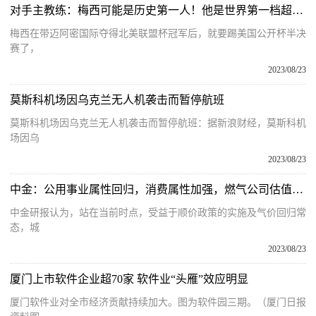
对手主教练：梅西可能是历史第一人！他是世界第一档超巨！
梅西在带迈阿密国际夺得北美联盟杯冠军后，就要踢美国公开杯半决
赛了，
2023/08/23
莫斯科机场因乌克兰无人机袭击而暂停航班
莫斯科机场因乌克兰无人机袭击而暂停航班：据新浪财经，莫斯科机
场因乌
2023/08/23
中金：公用事业属性回归，消费属性加强，燃气公司估值有望开始修复
中金研报认为，站在当前时点，受益于顺价政策的实施及气价回归常
态，城
2023/08/23
厦门上市软件企业超70家 软件业“头雁”效应明显
厦门软件业对全市经济贡献持续加大。图为软件园三期。（厦门日报