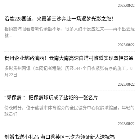
2023/08/22
沿着228国道，来霞浦三沙奔赴一场逐梦光影之旅！
相约霞浦眼看着暑假余额不足，很多人终于反应过来——再不出去玩
就...
2023/08/22
贵州企业筑路滇西！云南大南高速白塔村隧道实现双幅贯通
多彩贵州网讯（本网记者程曦）历经1447个日夜紧张有序的施工，8
月22日
2023/08/22
“郭保龄”：把保龄球玩成了盐城的一张名片
傍晚时分，位于盐城市体育馆旁的全民健身中心保龄球馆里，年轻的
球员们
2023/08/22
制婚书送小礼品 海口秀英区七夕为领证新人送祝福