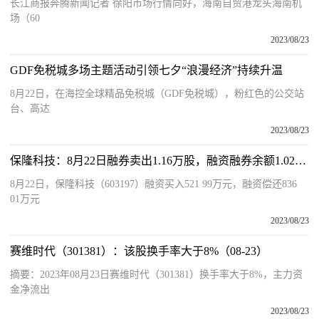
长江商报奔腾新闻记者 徐阳市场行情向好，海南自贸港龙头海南机
场（60
2023/08/23
GDF免税城多场主题活动引领七夕“浪漫经济”持续升温
8月22日，在海控全球精品免税城（GDF免税城），粉红色的公交站
台、高达
2023/08/23
保隆科技：8月22日融券卖出1.16万股，融资融券余额1.02亿元
8月22日，保隆科技（603197）融资买入521 99万元，融资偿还836
01万元
2023/08/23
赛维时代（301381）：该股换手率大于8%（08-23）
摘要：2023年08月23日赛维时代（301381）换手率大于8%，主力资
金净流出
2023/08/23