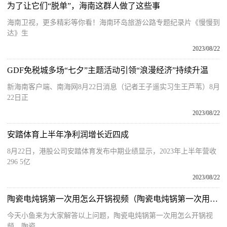
为了让它们“脱单”，海南这群人做了这些事
海南卫视，更多精彩等你看！海南环岛旅游公路专题纪录片《慢慢到
达》生
2023/08/22
GDF免税城多场“七夕”主题活动引领“浪漫经济”持续升温
新海南客户端、南海网8月22日消息（记者王子遥实习生王芦苇）8月
22日正
2023/08/22
安踏体育上半年净利润增长近四成
8月22日，港股公司安踏体育发布中期业绩显示，2023年上半年营收
296 5亿
2023/08/22
陶瓷电炖锅第一次用怎么开锅视频（陶瓷电炖锅第一次用怎么开锅）
今天小鱼来为大家解答以上问题，陶瓷电炖锅第一次用怎么开锅视
频，陶瓷