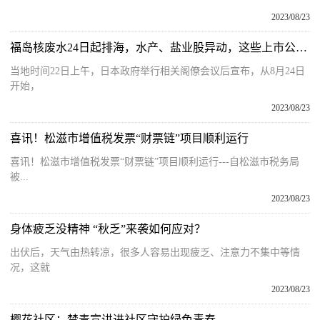
2023/08/23
福岛核废水24日起排海，水产、盐业股异动，这些上市公司回应
当地时间22日上午，日本政府举行相关阁僚会议后宣布，从8月24日
开始，
2023/08/23
喜讯！松滋市增值税发票“财票链”项目顺利运行
喜讯！松滋市增值税发票“财票链”项目顺利运行---自松滋市税务局
被...
2023/08/23
身体疲乏没精神 “秋乏”来袭如何应对？
出伏后，天气由热转凉，很多人容易出现疲乏、注意力不集中等情
况，这就
2023/08/23
樱花社区：禁毒宣讲进社区守护绿色青春