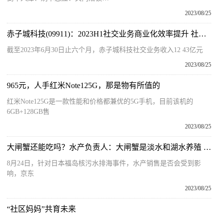
2023/08/25
赤子城科技(09911)：2023H1社交业务商业化效率提升 社交业务毛利增长超50%
截至2023年6月30日止六个月，赤子城科技社交业务收入12 43亿元
2023/08/25
965元，人手红米Note125G，那是物有所值的
红米Note125G是一款性能和价格都兼优的5G手机，目前该机的
6GB+128GB售
2023/08/25
大闸蟹还能吃吗？水产负责人：大闸蟹是淡水和湖水养殖 不受事件影响
8月24日，针对日本福岛核污水排海事件，水产销售是否会受到影
响，京东
2023/08/25
“社区妈妈”共育未来