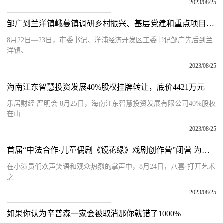
2023/08/25
邹广到兰洋镇峨蔓镇调研乡村振兴、基层党建和重点项目建设等工作
8月22日—23日，市委书记、洋浦经济开发区工委书记邹广先后到兰
洋镇、
2023/08/25
海南江东智慧投资发展40%股权挂牌转让，底价4421万元
乐居财经 严明会 8月25日，海南江东智慧投资发展有限公司40%股权
在山
2023/08/25
首届“中法合作·儿童偶剧《镜花缘》戏剧创作营”闭营 为孩子打造多元艺术平台
在小演员们欢声笑语和观众热烈的掌声中，8月24日，八喜·打开艺术
之...
2023/08/25
如果你认为辛普森一家会被取消那你就错了1000%