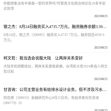
你能想象没有辛普森一家的世界吗?尽管其文化统治地位在20多年前
达到顶
2023/08/25
银之杰：8月24日融资买入4735.7万元，融资融券余额3.59亿元
8月24日，银之杰（300085）融资买入4735 7万元，融资偿还4939 6
万元，
2023/08/25
柯文哲：我当选会说服大陆 让两岸关系变好
大陆军机频繁绕台，两岸关系更趋紧绷，台湾民众党2024参选人柯文
哲日前
2023/08/25
甘咨询：公司主营业务有给排水设计业务，但不涉及污水处理
同花顺（300033）金融研究中心8月25日讯，有投资者向甘咨询
(000779)（0
2023/08/25