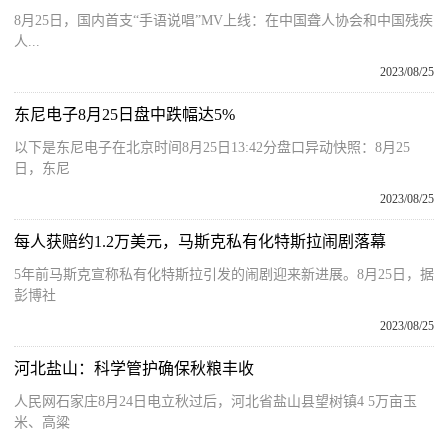
8月25日，国内首支“手语说唱”MV上线：在中国聋人协会和中国残疾
人...
2023/08/25
东尼电子8月25日盘中跌幅达5%
以下是东尼电子在北京时间8月25日13:42分盘口异动快照：8月25
日，东尼
2023/08/25
每人获赔约1.2万美元，马斯克私有化特斯拉闹剧落幕
5年前马斯克宣称私有化特斯拉引发的闹剧迎来新进展。8月25日，据
彭博社
2023/08/25
河北盐山：科学管护确保秋粮丰收
人民网石家庄8月24日电立秋过后，河北省盐山县望树镇4 5万亩玉
米、高粱