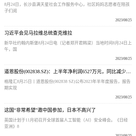
8月24日，长沙县满天星社会工作服务中心，社区妈妈志愿者在陪孩
子们阅
2023/08/25
习近平会见马拉维总统查克维拉
新华社约翰内斯堡8月24日电（记者郑开君韩梁）当地时间8月24日上
午，国
2023/08/25
道恩股份(002838.SZ)：上半年净利润6527万元，同比减少29.51%
格隆汇8月25日丨道恩股份(002838 SZ)公布2023年半年度报告，报告
期实现
2023/08/25
这国“非常希望”邀中国参加，日本不高兴了
英国计划于11月初召开全球首届人工智能（AI）安全峰会。《日经
亚洲》8
2023/08/25