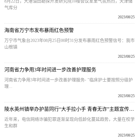
8月22日，大港油田勘探开发研究院10楼会议室里气氛热烈，天津储
气库分
2023/08/25
海南省万宁市发布暴雨红色预警
万宁市气象台2023年08月25日00时31分发布暴雨红色预警信号：我市
山根镇
2023/08/25
河南省力争用3年时间进一步改善护理服务
河南省力争用3年时间进一步改善护理服务- "临床护士要按照分级护
理...
2023/08/25
陵水英州镇举办护苗同行“大手拉小手 青春无诈”主题宣传活动
近年来，电信网络诈骗犯罪逐渐呈现向低龄化蔓延趋势，大量在校学
生和群
2023/08/25