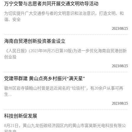
万宁交警与志愿者共同开展交通文明劝导活动
为切实提升广大交通参与者的文明意识和法治意识，打造文明、和
谐、安全
2023/08/25
海南自贸港创新投资基金设立
《人民日报》(2023年08月25日第10版)为进一步优化海南自贸港创新
创业投
2023/08/25
党建带群建 黄山点亮乡村振兴“满天星”
徽州区岩寺镇翰山村曾是远近闻名的“垃圾村”，有20余户从事可再
生...
2023/08/25
科技创新促发展
8月21日，黄山九龙低碳经济园区内的黄山市富昊斯光电科技有限公
司生产