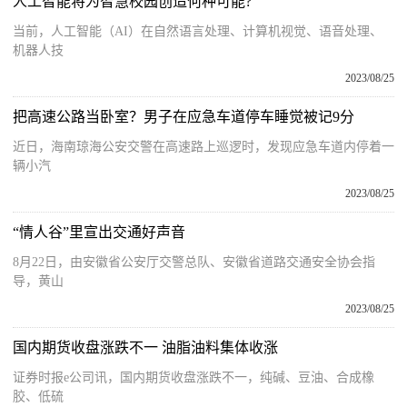
人工智能将为智慧校园创造何种可能?
当前，人工智能（AI）在自然语言处理、计算机视觉、语音处理、
机器人技
2023/08/25
把高速公路当卧室？男子在应急车道停车睡觉被记9分
近日，海南琼海公安交警在高速路上巡逻时，发现应急车道内停着一
辆小汽
2023/08/25
“情人谷”里宣出交通好声音
8月22日，由安徽省公安厅交警总队、安徽省道路交通安全协会指
导，黄山
2023/08/25
国内期货收盘涨跌不一 油脂油料集体收涨
证券时报e公司讯，国内期货收盘涨跌不一，纯碱、豆油、合成橡
胶、低硫