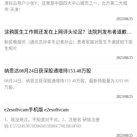
津抖云用户小张Y：这里是中国四大中心城市之一，北方第二大城
市-天津！
2023/08/25
涂鸦医生工作照还发在上网评头论足？法院判发布者道歉并赔偿
新民晚报讯（通讯员孙幸冬记者孙云）患者家属对医生不满就拍下医
生照片
2023/08/25
纳思达08月24日获深股通增持153.48万股
08月24日，纳思达获深股通增持153 48万股，最新持股量为3292 96
万股，
2023/08/25
e2esoftvcam手机版 e2esoftvcam
1、我没用过，不知道对不对。2、注册名:研铭注册
码:E5552493878D869D3BB6C78EBE6F0D
2023/08/25