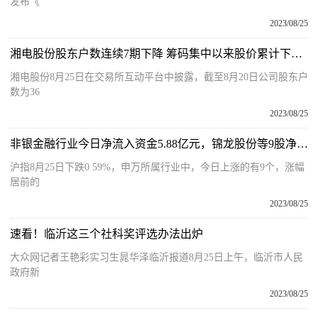
发布《
2023/08/25
湘电股份股东户数连续7期下降 筹码集中以来股价累计下跌4.87%
湘电股份8月25日在交易所互动平台中披露，截至8月20日公司股东户
数为36
2023/08/25
非银金融行业今日净流入资金5.88亿元，锦龙股份等9股净流入资金超5000万元
沪指8月25日下跌0 59%，申万所属行业中，今日上涨的有9个，涨幅
居前的
2023/08/25
速看！临沂这三个社科奖评选办法出炉
大众网记者王艳彩实习生晁华泽临沂报道8月25日上午，临沂市人民
政府新
2023/08/25