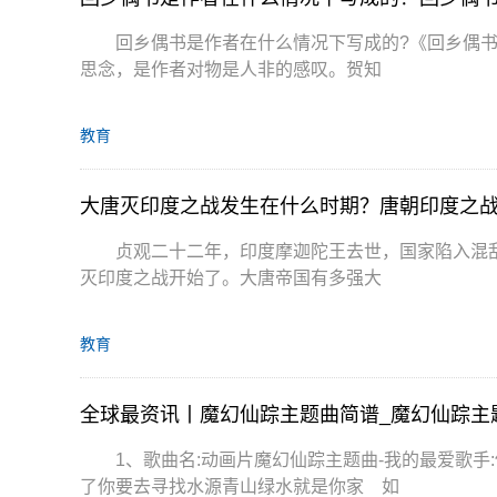
回乡偶书是作者在什么情况下写成的?《回乡偶书
思念，是作者对物是人非的感叹。贺知
教育
大唐灭印度之战发生在什么时期？唐朝印度之
贞观二十二年，印度摩迦陀王去世，国家陷入混
灭印度之战开始了。大唐帝国有多强大
教育
全球最资讯丨魔幻仙踪主题曲简谱_魔幻仙踪主
1、歌曲名:动画片魔幻仙踪主题曲-我的最爱歌
了你要去寻找水源青山绿水就是你家 如