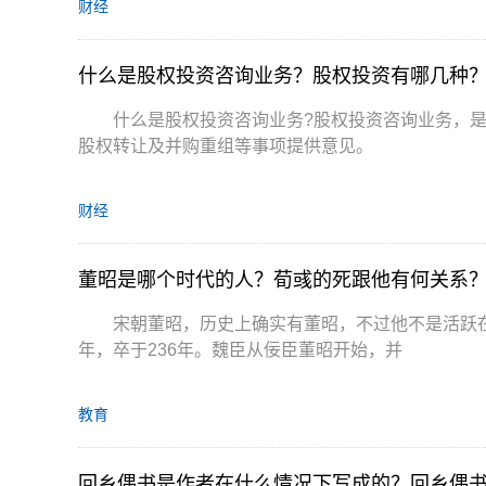
财经
什么是股权投资咨询业务？股权投资有哪几种
什么是股权投资咨询业务?股权投资咨询业务，
股权转让及并购重组等事项提供意见。
财经
董昭是哪个时代的人？荀彧的死跟他有何关系
宋朝董昭，历史上确实有董昭，不过他不是活跃在
年，卒于236年。魏臣从佞臣董昭开始，并
教育
回乡偶书是作者在什么情况下写成的？回乡偶