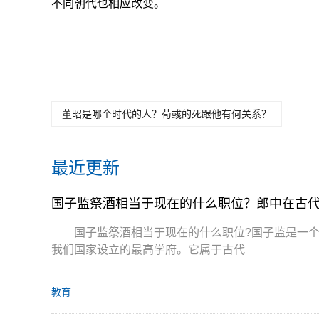
不同朝代也相应改变。
关键词：
国子监祭酒相当于现在的什么
古代郎中是什么
职位
职位
董昭是哪个时代的人？荀彧的死跟他有何关系？
最近更新
国子监祭酒相当于现在的什么职位？郎中在古
国子监祭酒相当于现在的什么职位?国子监是一
我们国家设立的最高学府。它属于古代
教育