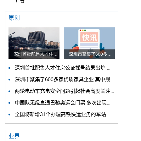
广告
原创
深圳首批配售人才住房公证摇号结果出炉 认购家庭将于12月9日起选房
深圳市聚集了600多家优质家具企业 其中规模以上企业占比90%
深圳首批配售人才住房公证摇号结果出炉 认购家庭将于12月9日起选房
深圳市聚集了600多家优质家具企业 其中规模以上企业占比90%
两轮电动车充电安全问题引起社会高度关注 多措并举强化充电安全监管
中国队无缘直通巴黎奥运会门票 多次出现失误平衡木唐茜靖、罗蕊掉木
全国将新增31个办理高铁快运业务的车站 高铁快运车站将达280个
业界