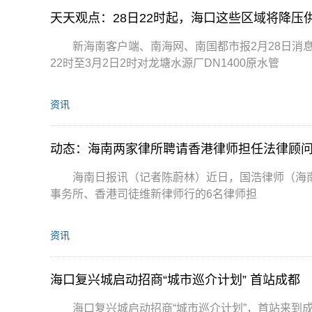
天天观点：28日22时起，海口这些区域将降压
新海南客户端、南海网、南国都市报2月28日消
22时至3月2日2时对龙塘水源厂DN1400原水管
资讯
动态：海南两家律所聘请香港律师担任法律顾
海南日报讯（记者陈蔚林）近日，国浩律师（海
事务所、香港司徒维新律师行的6名律师担
资讯
海口复兴城启动招商“城市巡介计划” 首站成都
海口复兴城启动招商“城市巡介计划”，首站来到成都