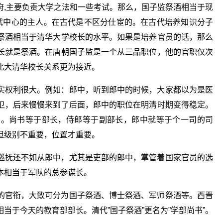
府,主要负责大学之法和一些考试。那么，国子监祭酒相当于现
试中心的主人。在古代是不区分仕宦的。在古代培养知识分子
祭酒相当于清华大学校长的水平。如果是培养官员的话，那么
长就是祭酒。在唐朝国子监是一个从三品职位，他的官职仅次
北大清华校长关系更为接近。
实权利很大。例如：郎中，听到郎中的时候，大家都以为是医
卫，后来慢慢来到了后面，郎中的职位在明清时期变得稳定。
员。尚书等于部长，侍郎等于副部长，郎中就等于个一司的司
但级别不重要，位置才重要。
巡抚还不如从郎中，尤其是吏部的郎中，掌管着国家官员的选
本相当于军队的总参谋长。
的官衔，大致可分为国子祭酒、博士祭酒、军师祭酒等。西晋
当于今天的教育部部长。清代”国子祭酒”更名为”学部尚书”。