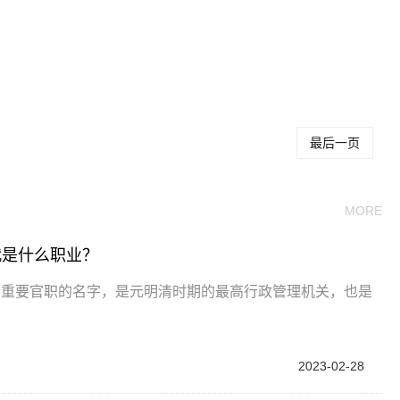
郎中相当于现在什
古代官职郎中是何
郎中在古代是什么
么官
职位
职业
最后一页
MORE
代是什么职业？
个重要官职的名字，是元明清时期的最高行政管理机关，也是
2023-02-28